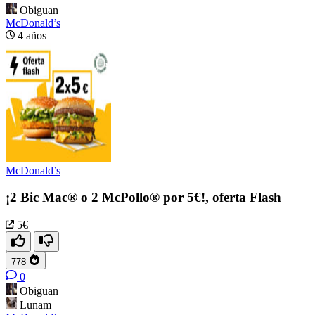
Obiguan
McDonald’s
4 años
McDonald’s
¡2 Bic Mac® o 2 McPollo® por 5€!, oferta Flash
5€
778
0
Obiguan
Lunam