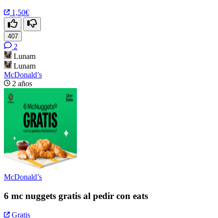
1,50€
407
2
Lunam
Lunam
McDonald’s
2 años
McDonald’s
6 mc nuggets gratis al pedir con eats
Gratis