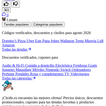
363
0
Lunam
Tiendas populares
Categorías populares
Códigos verificados, descuentos y chollos para agosto 2026
Domino’s Pizza
Uber Eats
Papa Johns
Wallapop
Temu
Miravia
Lidl
Amazon
Todas las tiendas
Descuentos verificados, cupones para
Audio & Hi-Fi
Comida a domicilio
Electrónica
Freidoras
Gratis
Juguetes
Maquillaje
Móviles
Nintendo Switch
Ordenadores
Perfume
Portátiles
Ropa y complementos
TV
Videojuegos
Todas las categorías
¡Chollo.es encuentra las mejores ofertas! Precios únicos, descuentos
promocionales, cupones para tus tiendas favoritas y productos