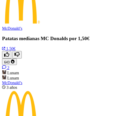
McDonald’s
Patatas medianas MC Donalds por 1,50€
1,50€
643
2
Lunam
Lunam
McDonald’s
3 años