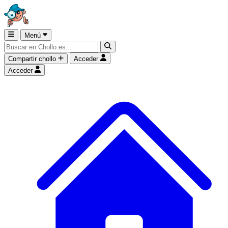
Menú
Compartir chollo
Acceder
Acceder