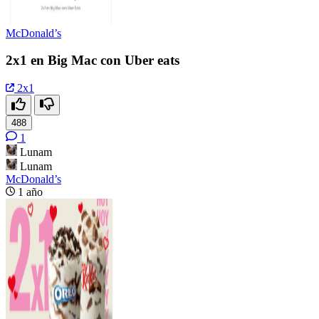
McDonald’s
2x1 en Big Mac con Uber eats
2x1
488
1
Lunam
Lunam
McDonald’s
1 año