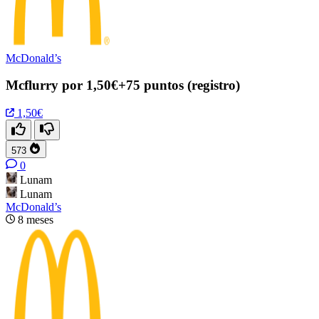
McDonald’s
Mcflurry por 1,50€+75 puntos (registro)
1,50€
573
0
Lunam
Lunam
McDonald’s
8 meses