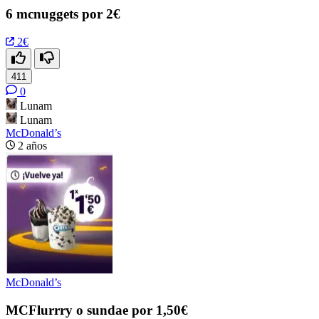
6 mcnuggets por 2€
2€
411
0
Lunam
Lunam
McDonald’s
2 años
McDonald’s
MCFlurrry o sundae por 1,50€