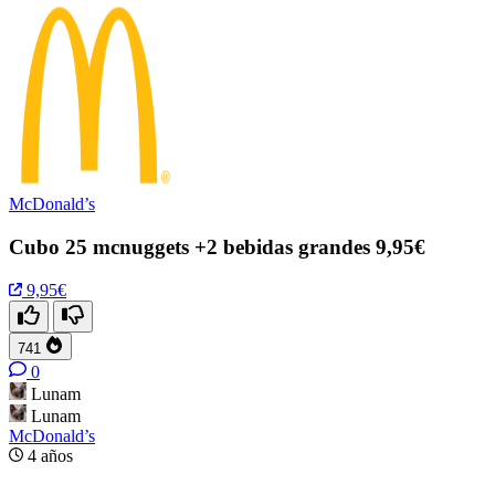
McDonald’s
Cubo 25 mcnuggets +2 bebidas grandes 9,95€
9,95€
741
0
Lunam
Lunam
McDonald’s
4 años