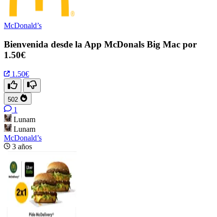
McDonald’s
Bienvenida desde la App McDonals Big Mac por
1.50€
1.50€
502
1
Lunam
Lunam
McDonald’s
3 años