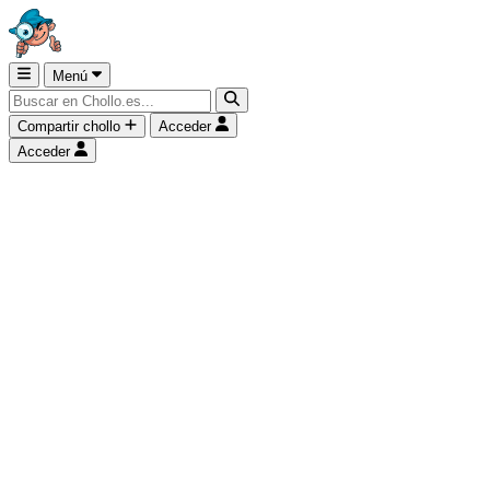
Menú
Compartir chollo
Acceder
Acceder