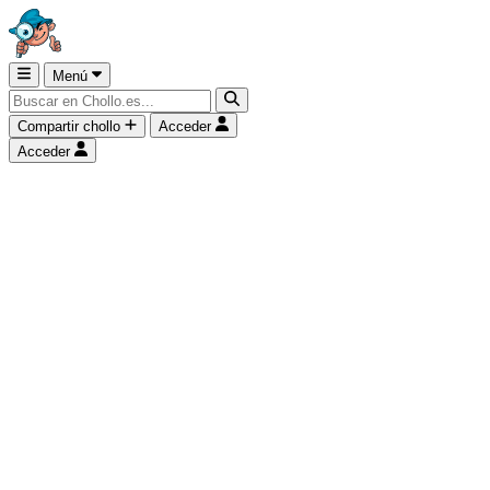
Menú
Compartir chollo
Acceder
Acceder