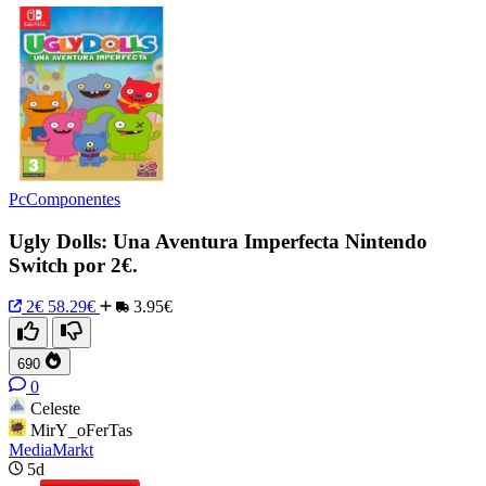
PcComponentes
Ugly Dolls: Una Aventura Imperfecta Nintendo
Switch por 2€.
2€
58.29€
3.95€
690
0
Celeste
MirY_oFerTas
MediaMarkt
5d