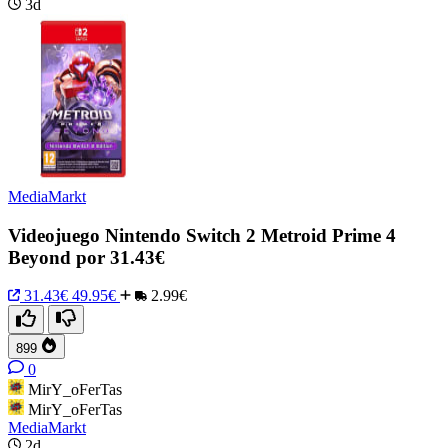
3d
MediaMarkt
Videojuego Nintendo Switch 2 Metroid Prime 4
Beyond por 31.43€
31.43€
49.95€
2.99€
899
0
MirY_oFerTas
MirY_oFerTas
MediaMarkt
2d