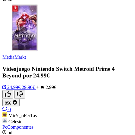
MediaMarkt
Videojuego Nintendo Switch Metroid Prime 4
Beyond por 24.99€
24.99€
29.90€
2.99€
856
0
MirY_oFerTas
Celeste
PcComponentes
5d