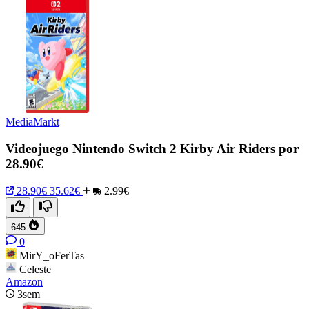
MediaMarkt
Videojuego Nintendo Switch 2 Kirby Air Riders por
28.90€
28.90€
35.62€
2.99€
645
0
MirY_oFerTas
Celeste
Amazon
3sem