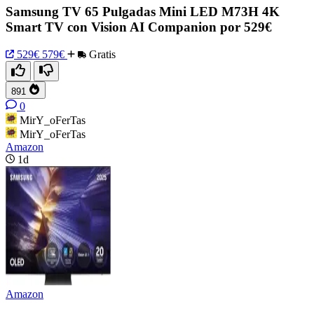
Samsung TV 65 Pulgadas Mini LED M73H 4K
Smart TV con Vision AI Companion por 529€
529€
579€
Gratis
891
0
MirY_oFerTas
MirY_oFerTas
Amazon
1d
Amazon