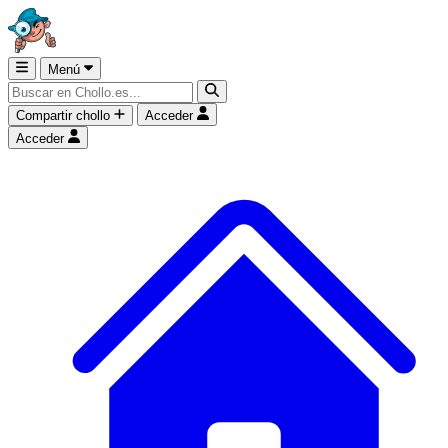
Menú
Compartir chollo
Acceder
Acceder