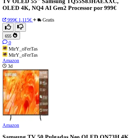
TV OLED 55" Samsung TQ55S83HAEXXC,
OLED 4K, NQ4 AI Gen2 Processor por 999€
999€
1,115€
Gratis
655
0
MirY_oFerTas
MirY_oFerTas
Amazon
3d
Amazon
Samsung TV 50 Pulgadas Neo QLED QN73H 4K