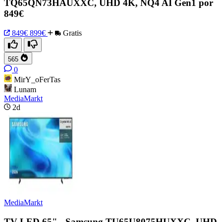
TQ65QN73HAUXXC, UHD 4K, NQ4 AI Gen1 por
849€
849€
899€
Gratis
565
0
MirY_oFerTas
Lunam
MediaMarkt
2d
MediaMarkt
TV LED 65" - Samsung TU65U8075HUXXC, UHD