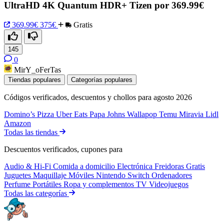
UltraHD 4K Quantum HDR+ Tizen por 369.99€
369.99€
375€
Gratis
145
0
MirY_oFerTas
Tiendas populares
Categorías populares
Códigos verificados, descuentos y chollos para agosto 2026
Domino’s Pizza
Uber Eats
Papa Johns
Wallapop
Temu
Miravia
Lidl
Amazon
Todas las tiendas
Descuentos verificados, cupones para
Audio & Hi-Fi
Comida a domicilio
Electrónica
Freidoras
Gratis
Juguetes
Maquillaje
Móviles
Nintendo Switch
Ordenadores
Perfume
Portátiles
Ropa y complementos
TV
Videojuegos
Todas las categorías