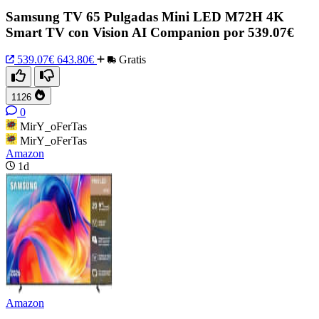
Samsung TV 65 Pulgadas Mini LED M72H 4K
Smart TV con Vision AI Companion por 539.07€
539.07€
643.80€
Gratis
1126
0
MirY_oFerTas
MirY_oFerTas
Amazon
1d
Amazon