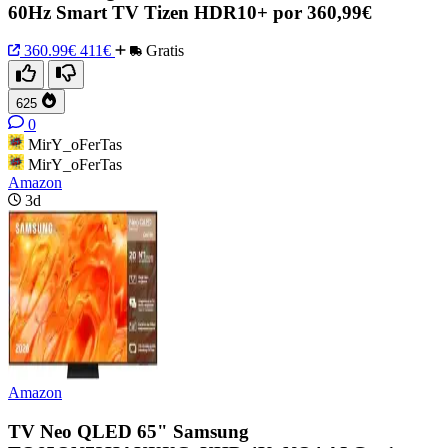
60Hz Smart TV Tizen HDR10+ por 360,99€
360.99€
411€
Gratis
625
0
MirY_oFerTas
MirY_oFerTas
Amazon
3d
Amazon
TV Neo QLED 65" Samsung