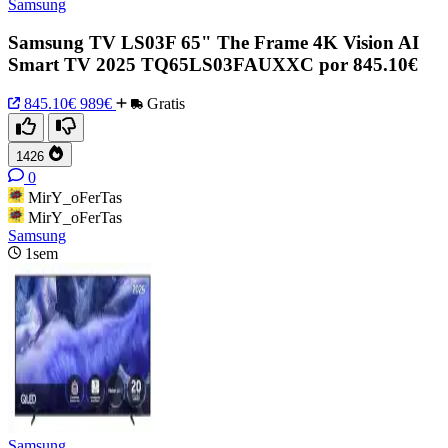
Samsung
Samsung TV LS03F 65" The Frame 4K Vision AI
Smart TV 2025 TQ65LS03FAUXXC por 845.10€
845.10€
989€
Gratis
1426
0
MirY_oFerTas
MirY_oFerTas
Samsung
1sem
Samsung