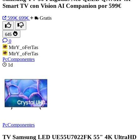
Smart TV con Vision AI Companion por 599€
599€
699€
Gratis
645
0
MirY_oFerTas
MirY_oFerTas
PcComponentes
1d
PcComponentes
TV Samsung LED UE55U7022FK 55" 4K UltraHD