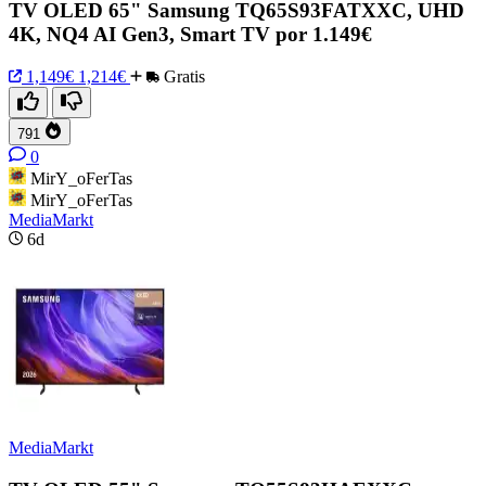
TV OLED 65" Samsung TQ65S93FATXXC, UHD
4K, NQ4 AI Gen3, Smart TV por 1.149€
1,149€
1,214€
Gratis
791
0
MirY_oFerTas
MirY_oFerTas
MediaMarkt
6d
MediaMarkt