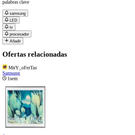
palabras clave
samsung
LED
tv
procesador
Añadir
Ofertas relacionadas
MirY_oFerTas
Samsung
1sem