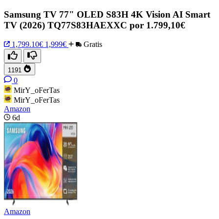
Samsung TV 77" OLED S83H 4K Vision AI Smart
TV (2026) TQ77S83HAEXXC por 1.799,10€
1,799.10€
1,999€
Gratis
1191
0
MirY_oFerTas
MirY_oFerTas
Amazon
6d
Amazon