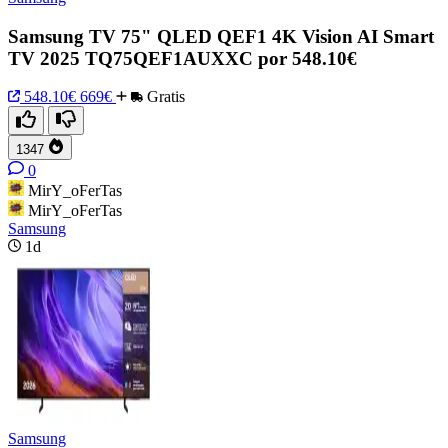
Samsung TV 75" QLED QEF1 4K Vision AI Smart
TV 2025 TQ75QEF1AUXXC por 548.10€
548.10€
669€
Gratis
1347
0
MirY_oFerTas
MirY_oFerTas
Samsung
1d
Samsung