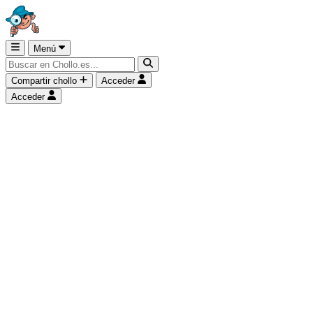
Menú
Compartir chollo
Acceder
Acceder