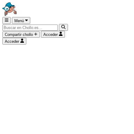
Menú
Compartir chollo
Acceder
Acceder