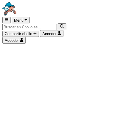
Menú
Compartir chollo
Acceder
Acceder