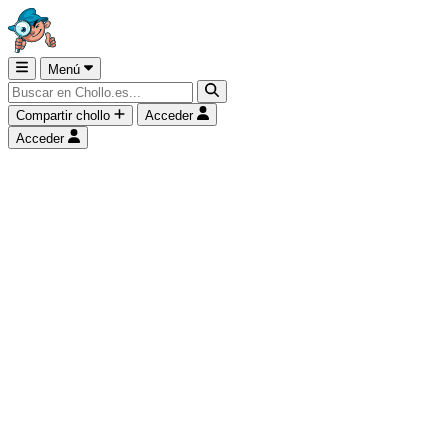
Menú
Compartir chollo
Acceder
Acceder