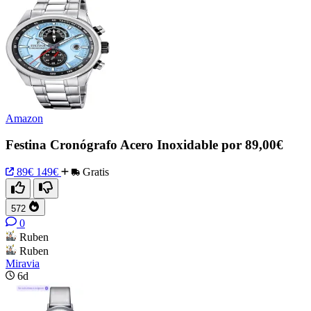
Amazon
Festina Cronógrafo Acero Inoxidable por 89,00€
89€
149€
Gratis
572
0
Ruben
Ruben
Miravia
6d