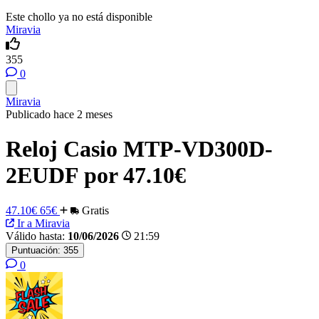
Este chollo ya no está disponible
Miravia
355
0
Miravia
Publicado hace 2 meses
Reloj Casio MTP-VD300D-
2EUDF por 47.10€
47.10€
65€
Gratis
Ir a Miravia
Válido hasta:
10/06/2026
21:59
Puntuación:
355
0