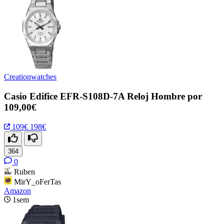
Creationwatches
Casio Edifice EFR-S108D-7A Reloj Hombre por
109,00€
109€
198€
364
0
Ruben
MirY_oFerTas
Amazon
1sem