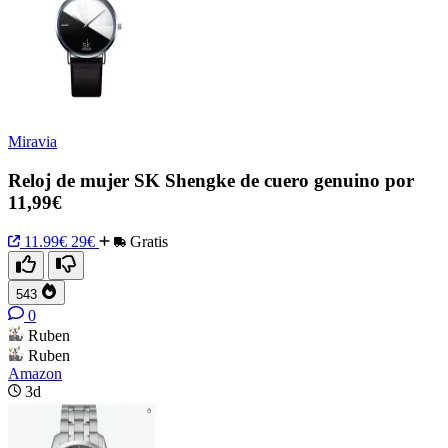
Miravia
Reloj de mujer SK Shengke de cuero genuino por
11,99€
11.99€
29€
Gratis
543
0
Ruben
Ruben
Amazon
3d