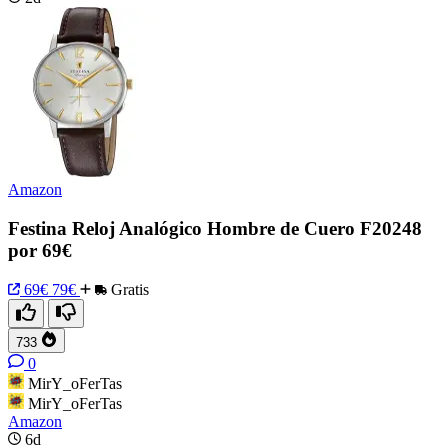
Amazon
Festina Reloj Analógico Hombre de Cuero F20248
por 69€
69€
79€
Gratis
733
0
MirY_oFerTas
MirY_oFerTas
Amazon
6d