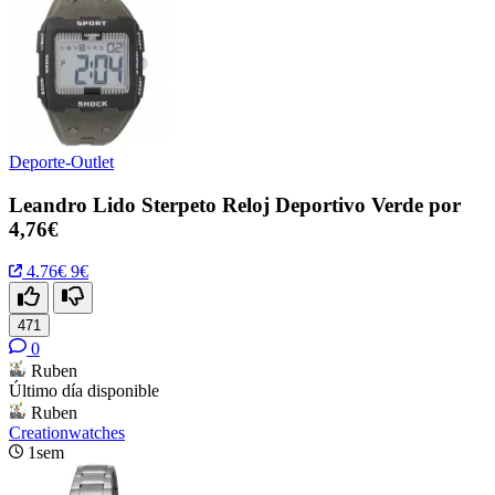
Deporte-Outlet
Leandro Lido Sterpeto Reloj Deportivo Verde por
4,76€
4.76€
9€
471
0
Ruben
Último día disponible
Ruben
Creationwatches
1sem