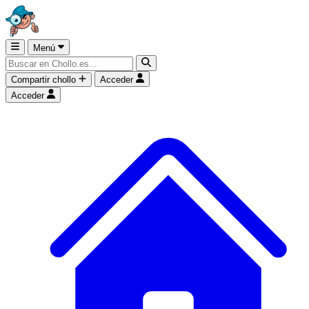
Menú
Compartir chollo
Acceder
Acceder