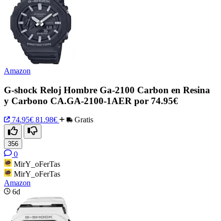
Amazon
G-shock Reloj Hombre Ga-2100 Carbon en Resina
y Carbono CA.GA-2100-1AER por 74.95€
74.95€
81.98€
Gratis
356
0
MirY_oFerTas
MirY_oFerTas
Amazon
6d