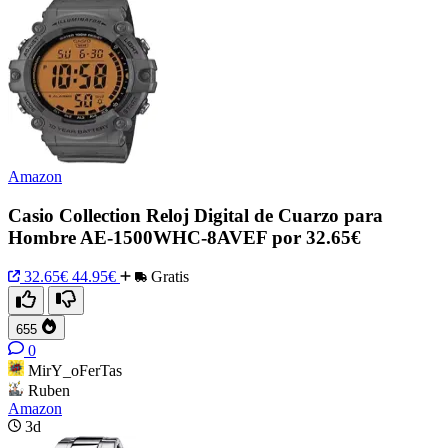
Amazon
Casio Collection Reloj Digital de Cuarzo para
Hombre AE-1500WHC-8AVEF por 32.65€
32.65€
44.95€
Gratis
655
0
MirY_oFerTas
Ruben
Amazon
3d