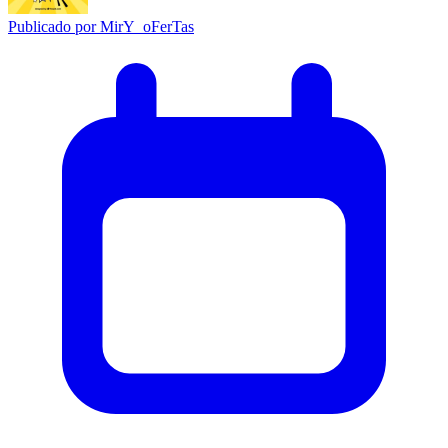
Publicado por
MirY_oFerTas