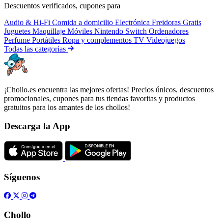
Descuentos verificados, cupones para
Audio & Hi-Fi
Comida a domicilio
Electrónica
Freidoras
Gratis
Juguetes
Maquillaje
Móviles
Nintendo Switch
Ordenadores
Perfume
Portátiles
Ropa y complementos
TV
Videojuegos
Todas las categorías
¡Chollo.es encuentra las mejores ofertas! Precios únicos, descuentos
promocionales, cupones para tus tiendas favoritas y productos
gratuitos para los amantes de los chollos!
Descarga la App
Síguenos
Chollo