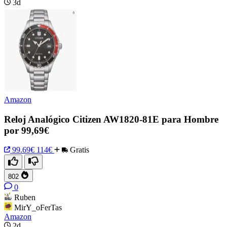
3d
Amazon
Reloj Analógico Citizen AW1820-81E para Hombre
por 99,69€
99.69€
114€
Gratis
802
0
Ruben
MirY_oFerTas
Amazon
2d