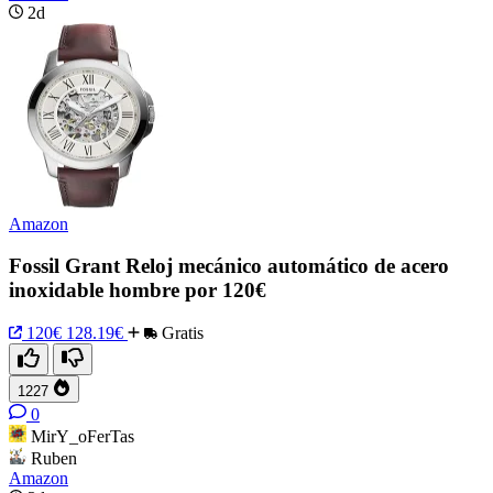
2d
Amazon
Fossil Grant Reloj mecánico automático de acero
inoxidable hombre por 120€
120€
128.19€
Gratis
1227
0
MirY_oFerTas
Ruben
Amazon