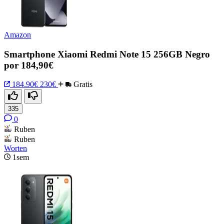
Amazon
Smartphone Xiaomi Redmi Note 15 256GB Negro
por 184,90€
184.90€
230€
Gratis
335
0
Ruben
Ruben
Worten
1sem