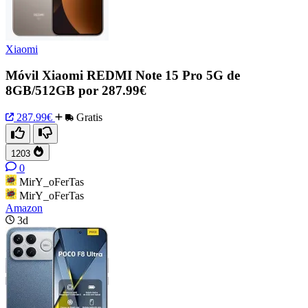
Xiaomi
Móvil Xiaomi REDMI Note 15 Pro 5G de
8GB/512GB por 287.99€
287.99€
Gratis
1203
0
MirY_oFerTas
MirY_oFerTas
Amazon
3d