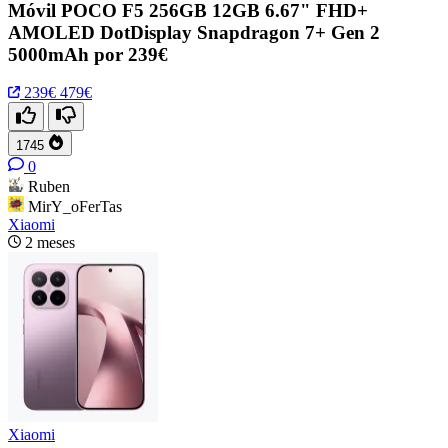
Móvil POCO F5 256GB 12GB 6.67" FHD+
AMOLED DotDisplay Snapdragon 7+ Gen 2
5000mAh por 239€
239€
479€
1745
0
Ruben
MirY_oFerTas
Xiaomi
2 meses
Xiaomi