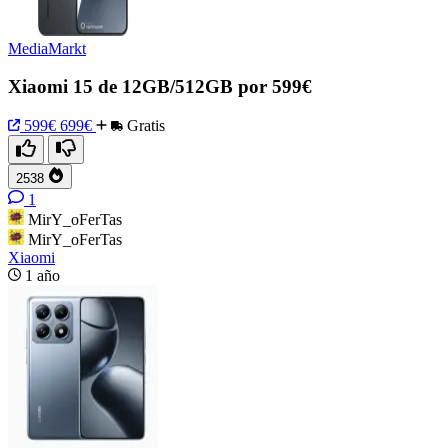
MediaMarkt
Xiaomi 15 de 12GB/512GB por 599€
599€
699€
Gratis
2538
1
MirY_oFerTas
MirY_oFerTas
Xiaomi
1 año