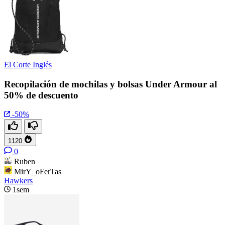
El Corte Inglés
Recopilación de mochilas y bolsas Under Armour al
50% de descuento
-50%
1120
0
Ruben
MirY_oFerTas
Hawkers
1sem