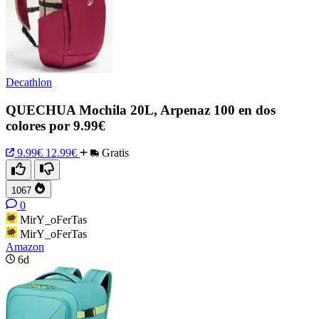
Decathlon
QUECHUA Mochila 20L, Arpenaz 100 en dos
colores por 9.99€
9.99€
12.99€
Gratis
1067
0
MirY_oFerTas
MirY_oFerTas
Amazon
6d