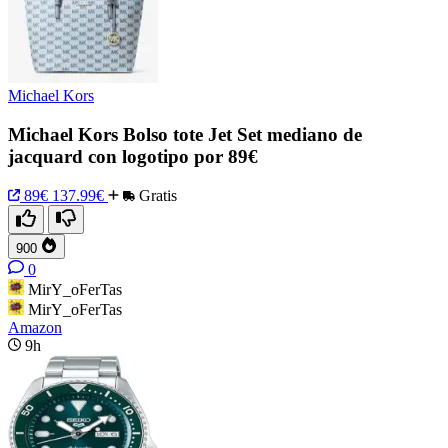
Michael Kors
Michael Kors Bolso tote Jet Set mediano de
jacquard con logotipo por 89€
89€
137.99€
Gratis
900
0
MirY_oFerTas
MirY_oFerTas
Amazon
9h