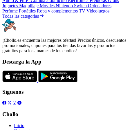
Audio & Hi-Fi
Comida a domicilio
Electrónica
Freidoras
Gratis
Juguetes
Maquillaje
Móviles
Nintendo Switch
Ordenadores
Perfume
Portátiles
Ropa y complementos
TV
Videojuegos
Todas las categorías
¡Chollo.es encuentra las mejores ofertas! Precios únicos, descuentos
promocionales, cupones para tus tiendas favoritas y productos
gratuitos para los amantes de los chollos!
Descarga la App
Síguenos
Chollo
Inicio