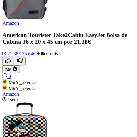
Amazon
American Tourister Take2Cabin EasyJet Bolsa de
Cabina 36 x 20 x 45 cm por 21.38€
21.38€
35.64€
Gratis
746
0
MirY_oFerTas
MirY_oFerTas
Amazon
1sem