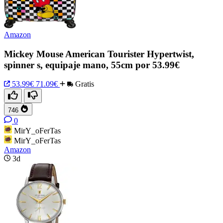
Amazon
Mickey Mouse American Tourister Hypertwist,
spinner s, equipaje mano, 55cm por 53.99€
53.99€
71.09€
Gratis
746
0
MirY_oFerTas
MirY_oFerTas
Amazon
3d