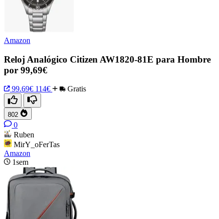
Amazon
Reloj Analógico Citizen AW1820-81E para Hombre
por 99,69€
99.69€
114€
Gratis
802
0
Ruben
MirY_oFerTas
Amazon
1sem