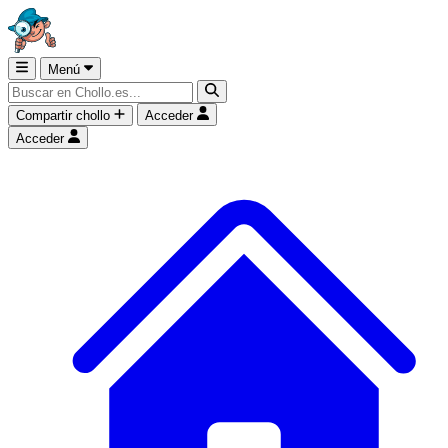
Menú
Compartir chollo
Acceder
Acceder