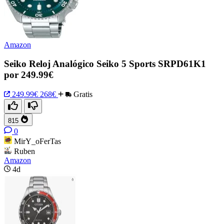
Amazon
Seiko Reloj Analógico Seiko 5 Sports SRPD61K1
por 249.99€
249.99€
268€
Gratis
815
0
MirY_oFerTas
Ruben
Amazon
4d