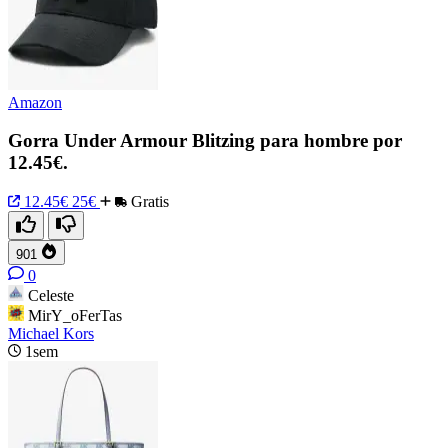
Amazon
Gorra Under Armour Blitzing para hombre por
12.45€.
12.45€
25€
Gratis
901
0
Celeste
MirY_oFerTas
Michael Kors
1sem