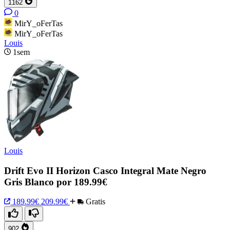
1162
0
MirY_oFerTas
MirY_oFerTas
Louis
1sem
Louis
Drift Evo II Horizon Casco Integral Mate Negro
Gris Blanco por 189.99€
189.99€
209.99€
Gratis
902