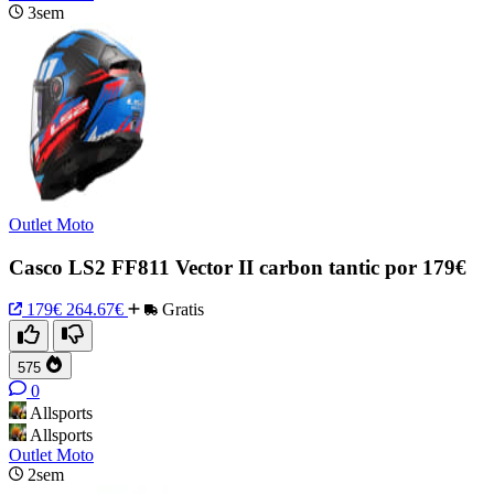
3sem
Outlet Moto
Casco LS2 FF811 Vector II carbon tantic por 179€
179€
264.67€
Gratis
575
0
Allsports
Allsports
Outlet Moto
2sem