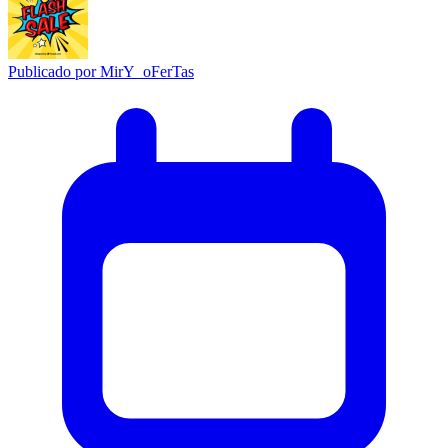
Publicado por
MirY_oFerTas