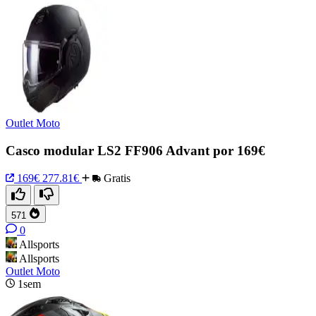
Outlet Moto
Casco modular LS2 FF906 Advant por 169€
169€
277.81€
Gratis
571
0
Allsports
Allsports
Outlet Moto
1sem