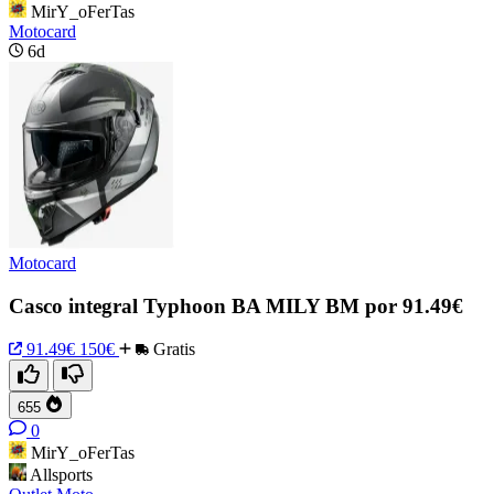
MirY_oFerTas
Motocard
6d
Motocard
Casco integral Typhoon BA MILY BM por 91.49€
91.49€
150€
Gratis
655
0
MirY_oFerTas
Allsports