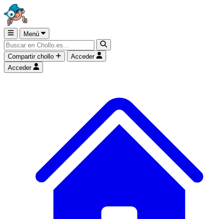
Menú
Compartir chollo
Acceder
Acceder