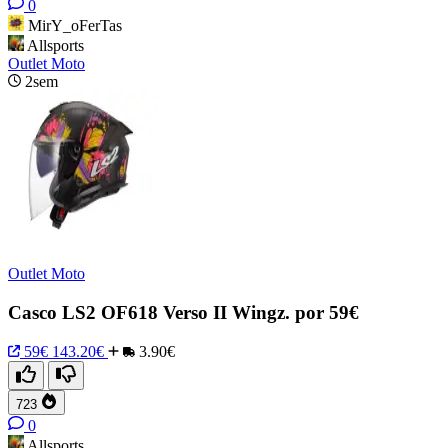
0
MirY_oFerTas
Allsports
Outlet Moto
2sem
Outlet Moto
Casco LS2 OF618 Verso II Wingz. por 59€
59€
143.20€
3.90€
723
0
Allsports