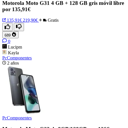
Motorola Moto G31 4 GB + 128 GB gris móvil libre
por 135,91€
135,91€
219,90€
Gratis
689
0
Lucipm
Kayla
PcComponentes
2 años
PcComponentes