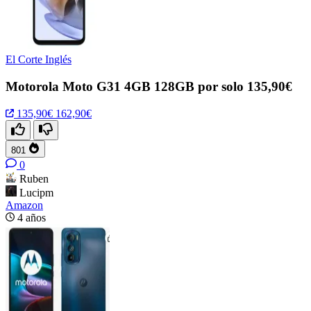
El Corte Inglés
Motorola Moto G31 4GB 128GB por solo 135,90€
135,90€
162,90€
801
0
Ruben
Lucipm
Amazon
4 años