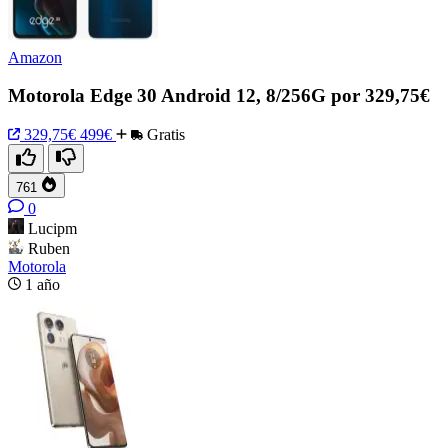
Amazon
Motorola Edge 30 Android 12, 8/256G por 329,75€
329,75€
499€
Gratis
761
0
Lucipm
Ruben
Motorola
1 año