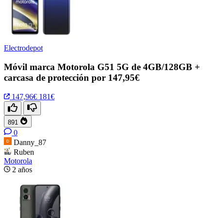
Electrodepot
Móvil marca Motorola G51 5G de 4GB/128GB +
carcasa de protección por 147,95€
147,96€
181€
891
0
Danny_87
Ruben
Motorola
2 años