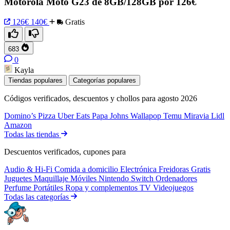
Motorola Moto G23 de 8GB/128GB por 126€
126€
140€
Gratis
683
0
Kayla
Tiendas populares
Categorías populares
Códigos verificados, descuentos y chollos para agosto 2026
Domino’s Pizza
Uber Eats
Papa Johns
Wallapop
Temu
Miravia
Lidl
Amazon
Todas las tiendas
Descuentos verificados, cupones para
Audio & Hi-Fi
Comida a domicilio
Electrónica
Freidoras
Gratis
Juguetes
Maquillaje
Móviles
Nintendo Switch
Ordenadores
Perfume
Portátiles
Ropa y complementos
TV
Videojuegos
Todas las categorías