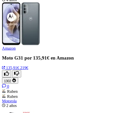
Amazon
Moto G31 por 135,91€ en Amazon
135,91€
219€
1302
0
Ruben
Ruben
Motorola
2 años