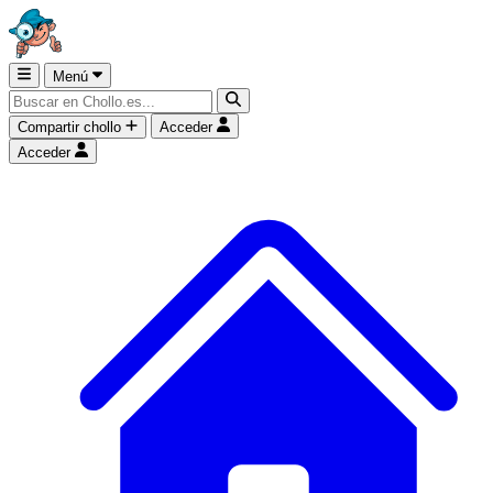
Menú
Compartir chollo
Acceder
Acceder