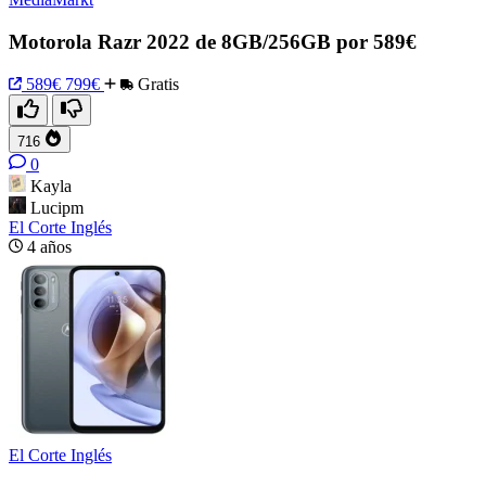
Motorola Razr 2022 de 8GB/256GB por 589€
589€
799€
Gratis
716
0
Kayla
Lucipm
El Corte Inglés
4 años
El Corte Inglés