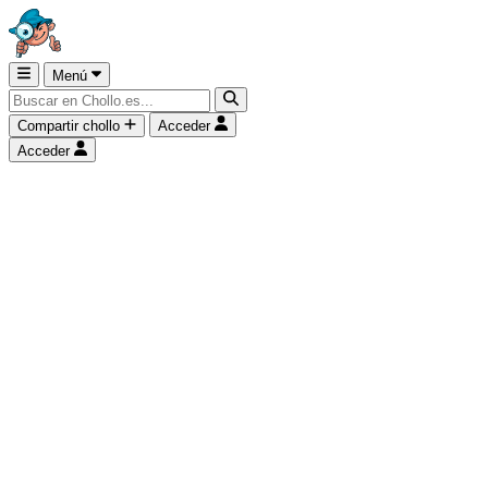
Menú
Compartir chollo
Acceder
Acceder