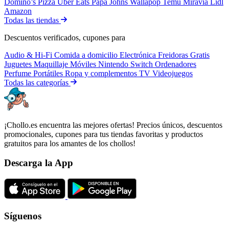
Domino’s Pizza
Uber Eats
Papa Johns
Wallapop
Temu
Miravia
Lidl
Amazon
Todas las tiendas
Descuentos verificados, cupones para
Audio & Hi-Fi
Comida a domicilio
Electrónica
Freidoras
Gratis
Juguetes
Maquillaje
Móviles
Nintendo Switch
Ordenadores
Perfume
Portátiles
Ropa y complementos
TV
Videojuegos
Todas las categorías
¡Chollo.es encuentra las mejores ofertas! Precios únicos, descuentos
promocionales, cupones para tus tiendas favoritas y productos
gratuitos para los amantes de los chollos!
Descarga la App
Síguenos