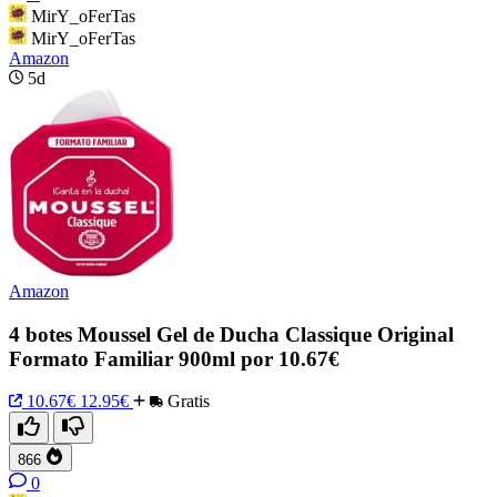
MirY_oFerTas
MirY_oFerTas
Amazon
5d
Amazon
4 botes Moussel Gel de Ducha Classique Original
Formato Familiar 900ml por 10.67€
10.67€
12.95€
Gratis
866
0