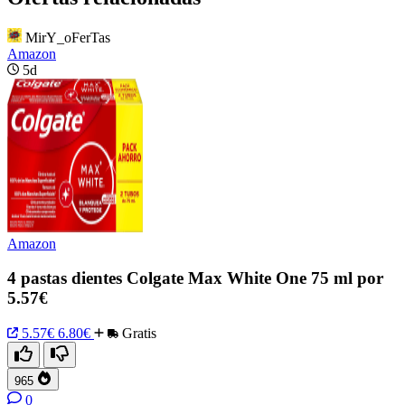
MirY_oFerTas
Amazon
5d
Amazon
4 pastas dientes Colgate Max White One 75 ml por
5.57€
5.57€
6.80€
Gratis
965
0