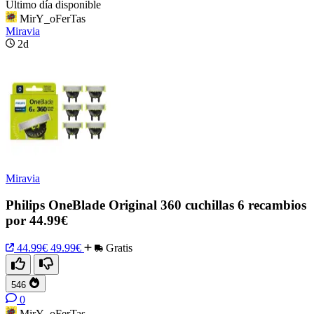
Último día disponible
MirY_oFerTas
Miravia
2d
Miravia
Philips OneBlade Original 360 cuchillas 6 recambios
por 44.99€
44.99€
49.99€
Gratis
546
0
MirY_oFerTas