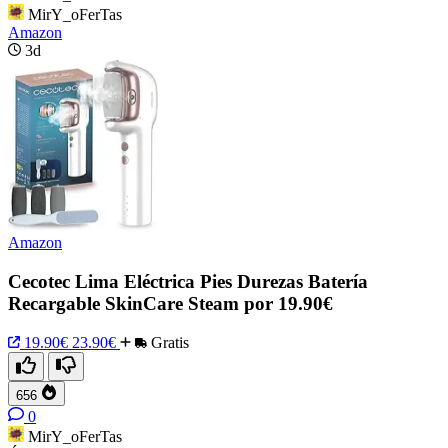
MirY_oFerTas
Amazon
3d
Amazon
Cecotec Lima Eléctrica Pies Durezas Batería
Recargable SkinCare Steam por 19.90€
19.90€
23.90€
Gratis
656
0
MirY_oFerTas