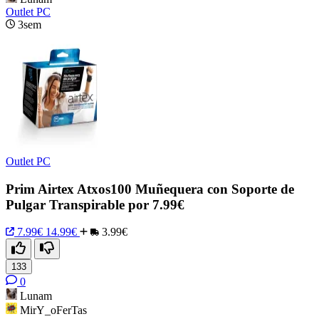
Outlet PC
3sem
Outlet PC
Prim Airtex Atxos100 Muñequera con Soporte de
Pulgar Transpirable por 7.99€
7.99€
14.99€
3.99€
133
0
Lunam
MirY_oFerTas