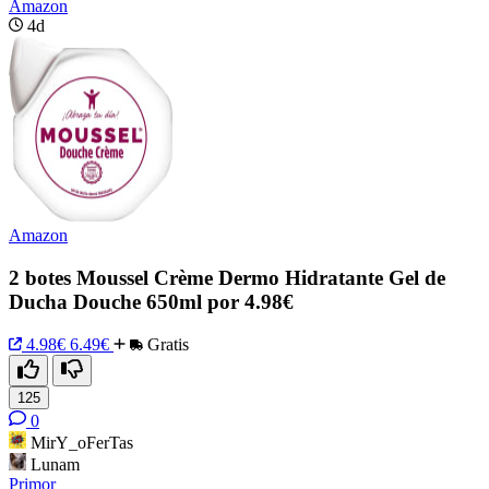
Amazon
4d
Amazon
2 botes Moussel Crème Dermo Hidratante Gel de
Ducha Douche 650ml por 4.98€
4.98€
6.49€
Gratis
125
0
MirY_oFerTas
Lunam
Primor