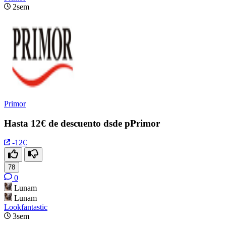
2sem
Primor
Hasta 12€ de descuento dsde pPrimor
-12€
78
0
Lunam
Lunam
Lookfantastic
3sem