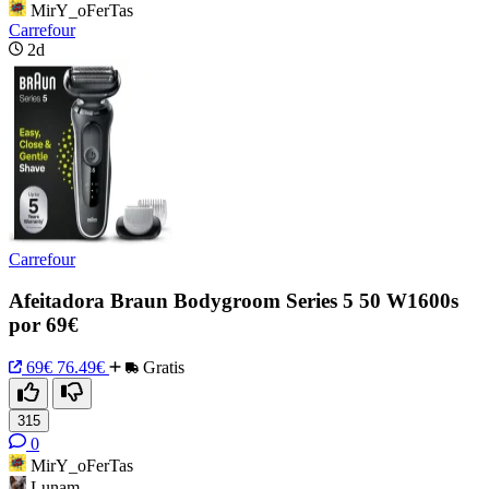
MirY_oFerTas
Carrefour
2d
Carrefour
Afeitadora Braun Bodygroom Series 5 50 W1600s
por 69€
69€
76.49€
Gratis
315
0
MirY_oFerTas
Lunam