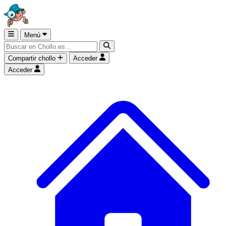
Menú
Compartir chollo
Acceder
Acceder