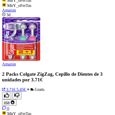
MirY_oFerTas
MirY_oFerTas
Amazon
3d
Amazon
2 Packs Colgate ZigZag, Cepillo de Dientes de 3
unidades por 3.71€
3.71€
5.45€
Gratis
658
0
MirY_oFerTas