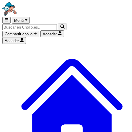
Menú
Compartir chollo
Acceder
Acceder