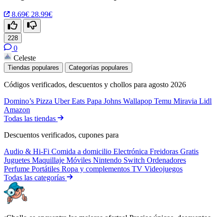
8.69€
28.99€
228
0
Celeste
Tiendas populares
Categorías populares
Códigos verificados, descuentos y chollos para agosto 2026
Domino’s Pizza
Uber Eats
Papa Johns
Wallapop
Temu
Miravia
Lidl
Amazon
Todas las tiendas
Descuentos verificados, cupones para
Audio & Hi-Fi
Comida a domicilio
Electrónica
Freidoras
Gratis
Juguetes
Maquillaje
Móviles
Nintendo Switch
Ordenadores
Perfume
Portátiles
Ropa y complementos
TV
Videojuegos
Todas las categorías