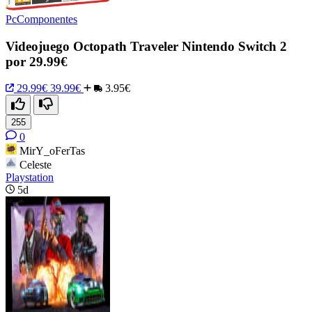
PcComponentes
Videojuego Octopath Traveler Nintendo Switch 2
por 29.99€
29.99€
39.99€
3.95€
255
0
MirY_oFerTas
Celeste
Playstation
5d