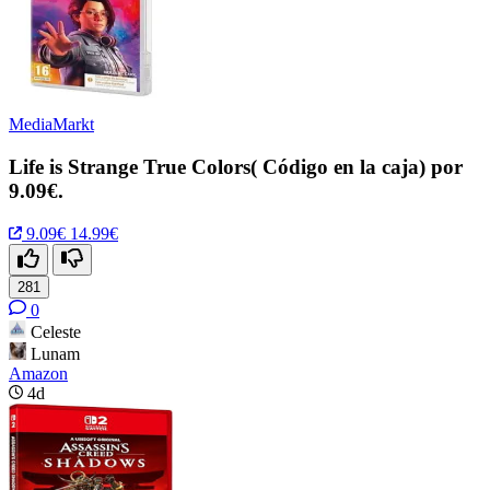
MediaMarkt
Life is Strange True Colors( Código en la caja) por
9.09€.
9.09€
14.99€
281
0
Celeste
Lunam
Amazon
4d