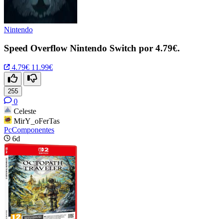
Nintendo
Speed Overflow Nintendo Switch por 4.79€.
4.79€
11.99€
255
0
Celeste
MirY_oFerTas
PcComponentes
6d