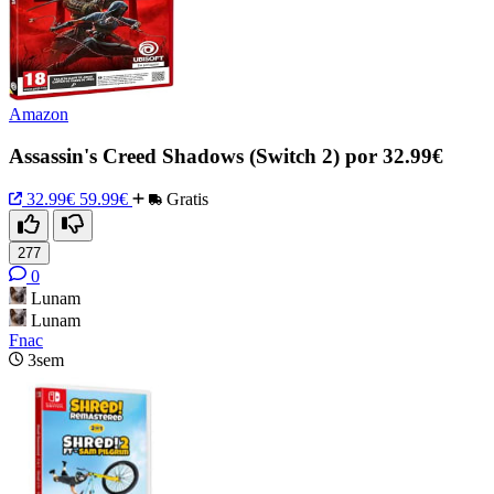
Amazon
Assassin's Creed Shadows (Switch 2) por 32.99€
32.99€
59.99€
Gratis
277
0
Lunam
Lunam
Fnac
3sem