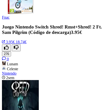
Fnac
Juego Nintendo Switch Shred! Rmst+Shred! 2 Ft.
Sam Pilgrim (Código de descarga)3.95€
3.95€
18.74€
276
0
Lunam
Celeste
Nintendo
2sem