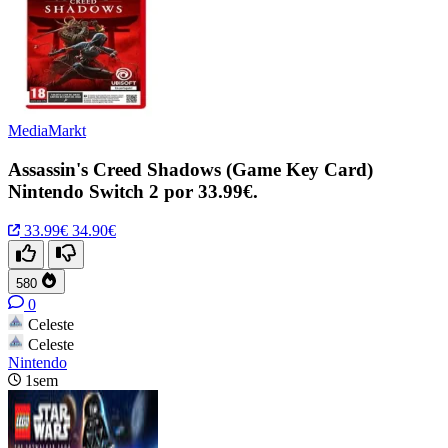
MediaMarkt
Assassin's Creed Shadows (Game Key Card)
Nintendo Switch 2 por 33.99€.
33.99€
34.90€
580
0
Celeste
Celeste
Nintendo
1sem