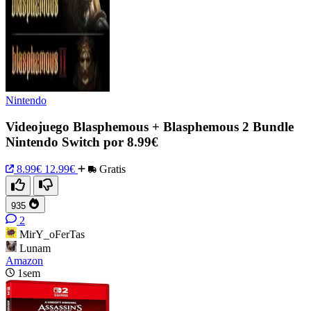
Nintendo
Videojuego Blasphemous + Blasphemous 2 Bundle
Nintendo Switch por 8.99€
8.99€
12.99€
Gratis
935
2
MirY_oFerTas
Lunam
Amazon
1sem