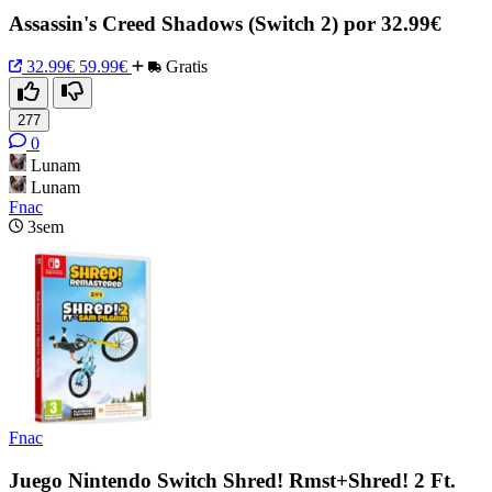
Assassin's Creed Shadows (Switch 2) por 32.99€
32.99€
59.99€
Gratis
277
0
Lunam
Lunam
Fnac
3sem
Fnac
Juego Nintendo Switch Shred! Rmst+Shred! 2 Ft.