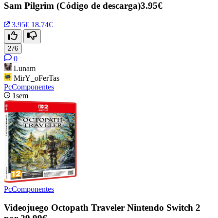
Sam Pilgrim (Código de descarga)3.95€
3.95€
18.74€
276
0
Lunam
MirY_oFerTas
PcComponentes
1sem
PcComponentes
Videojuego Octopath Traveler Nintendo Switch 2