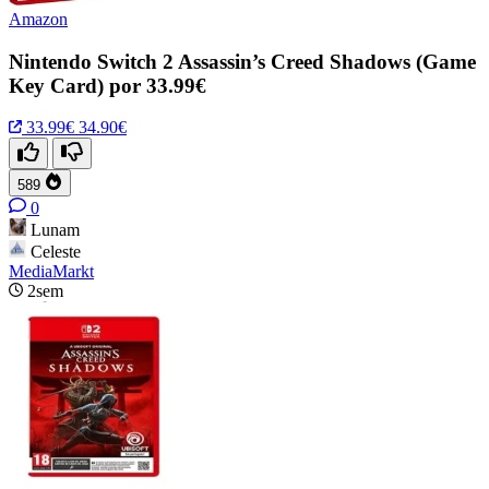
Amazon
Nintendo Switch 2 Assassin’s Creed Shadows (Game
Key Card) por 33.99€
33.99€
34.90€
589
0
Lunam
Celeste
MediaMarkt
2sem