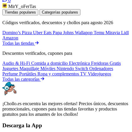
0
MirY_oFerTas
Tiendas populares
Categorías populares
Códigos verificados, descuentos y chollos para agosto 2026
Domino’s Pizza
Uber Eats
Papa Johns
Wallapop
Temu
Miravia
Lidl
Amazon
Todas las tiendas
Descuentos verificados, cupones para
Audio & Hi-Fi
Comida a domicilio
Electrónica
Freidoras
Gratis
Juguetes
Maquillaje
Móviles
Nintendo Switch
Ordenadores
Perfume
Portátiles
Ropa y complementos
TV
Videojuegos
Todas las categorías
¡Chollo.es encuentra las mejores ofertas! Precios únicos, descuentos
promocionales, cupones para tus tiendas favoritas y productos
gratuitos para los amantes de los chollos!
Descarga la App