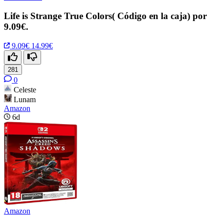
Life is Strange True Colors( Código en la caja) por
9.09€.
9.09€
14.99€
281
0
Celeste
Lunam
Amazon
6d
Amazon