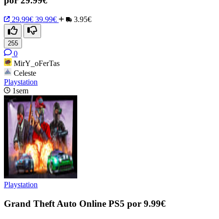
por 29.99€
29.99€
39.99€
3.95€
255
0
MirY_oFerTas
Celeste
Playstation
1sem
Playstation
Grand Theft Auto Online PS5 por 9.99€