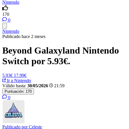
Nintendo
170
0
Nintendo
Publicado hace 2 meses
Beyond Galaxyland Nintendo
Switch por 5.93€.
5.93€
17.99€
Ir a Nintendo
Válido hasta:
30/05/2026
21:59
Puntuación:
170
0
Publicado por
Celeste