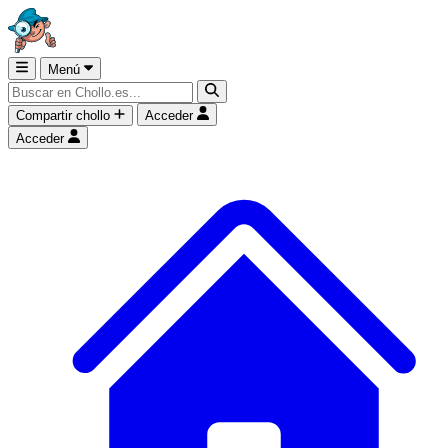
Menú
Compartir chollo
Acceder
Acceder