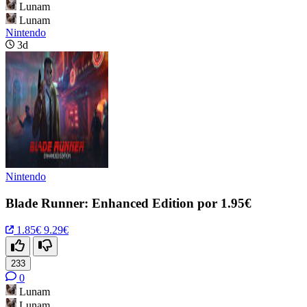
Lunam
Lunam
Nintendo
3d
Nintendo
Blade Runner: Enhanced Edition por 1.95€
1.85€
9.29€
233
0
Lunam
Lunam