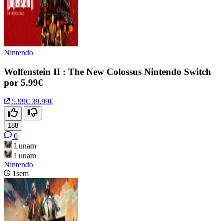
Nintendo
Wolfenstein II : The New Colossus Nintendo Switch
por 5.99€
5.99€
39.99€
188
0
Lunam
Lunam
Nintendo
1sem