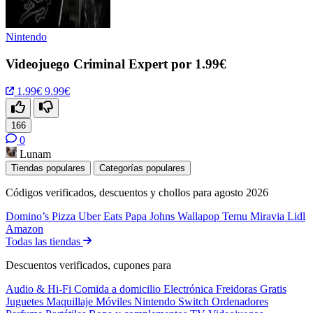
Nintendo
Videojuego Criminal Expert por 1.99€
1.99€
9.99€
166
0
Lunam
Tiendas populares
Categorías populares
Códigos verificados, descuentos y chollos para agosto 2026
Domino’s Pizza
Uber Eats
Papa Johns
Wallapop
Temu
Miravia
Lidl
Amazon
Todas las tiendas
Descuentos verificados, cupones para
Audio & Hi-Fi
Comida a domicilio
Electrónica
Freidoras
Gratis
Juguetes
Maquillaje
Móviles
Nintendo Switch
Ordenadores