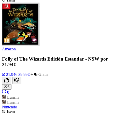
1sem
Amazon
Folly of The Wizards Edición Estandar - NSW por
21.94€
21.94€
39.99€
Gratis
223
0
Lunam
Lunam
Nintendo
1sem