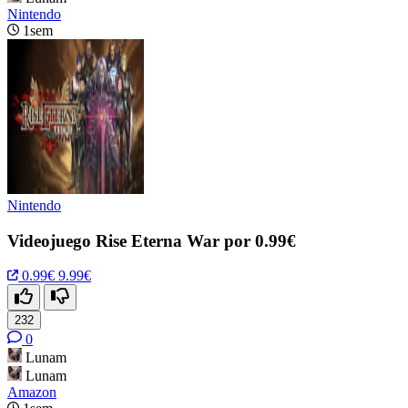
Nintendo
1sem
Nintendo
Videojuego Rise Eterna War por 0.99€
0.99€
9.99€
232
0
Lunam
Lunam
Amazon