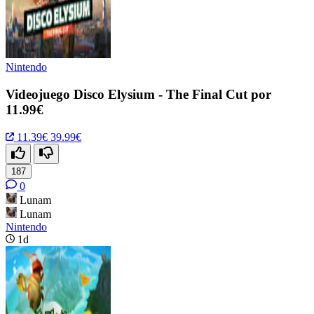
Nintendo
Videojuego Disco Elysium - The Final Cut por
11.99€
11.39€
39.99€
187
0
Lunam
Lunam
Nintendo
1d