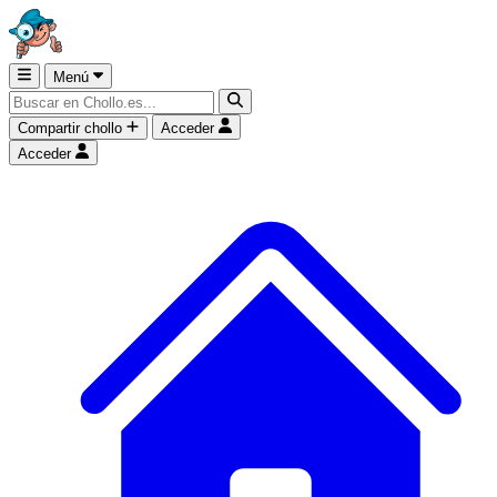
Menú
Compartir chollo
Acceder
Acceder