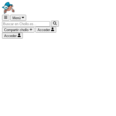
Menú
Compartir chollo
Acceder
Acceder