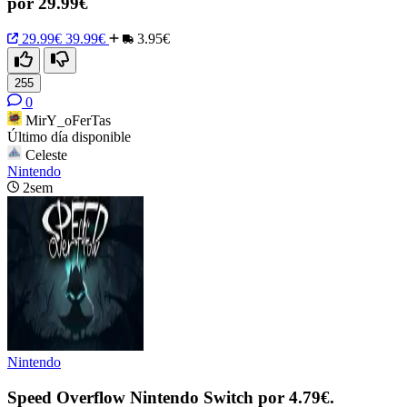
por 29.99€
29.99€
39.99€
3.95€
255
0
MirY_oFerTas
Último día disponible
Celeste
Nintendo
2sem
Nintendo
Speed Overflow Nintendo Switch por 4.79€.