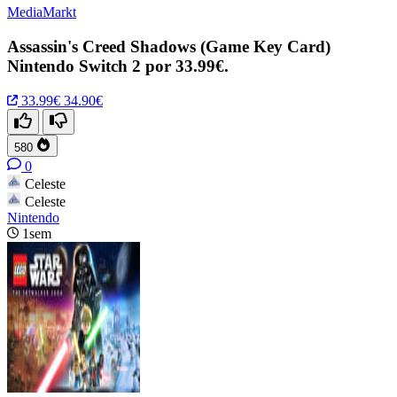
MediaMarkt
Assassin's Creed Shadows (Game Key Card)
Nintendo Switch 2 por 33.99€.
33.99€
34.90€
580
0
Celeste
Celeste
Nintendo
1sem