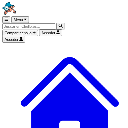
Menú
Compartir chollo
Acceder
Acceder