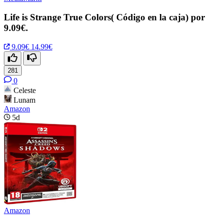
Life is Strange True Colors( Código en la caja) por
9.09€.
9.09€
14.99€
281
0
Celeste
Lunam
Amazon
5d
Amazon