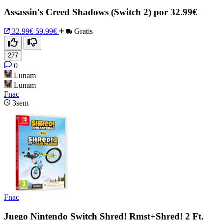
Assassin's Creed Shadows (Switch 2) por 32.99€
32.99€
59.99€
Gratis
277
0
Lunam
Lunam
Fnac
3sem
Fnac
Juego Nintendo Switch Shred! Rmst+Shred! 2 Ft.