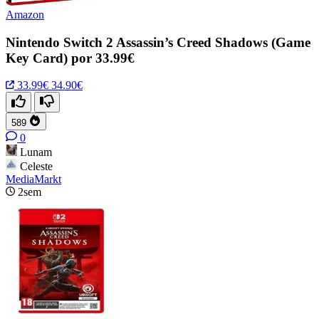
Amazon
Nintendo Switch 2 Assassin’s Creed Shadows (Game
Key Card) por 33.99€
33.99€
34.90€
589
0
Lunam
Celeste
MediaMarkt
2sem