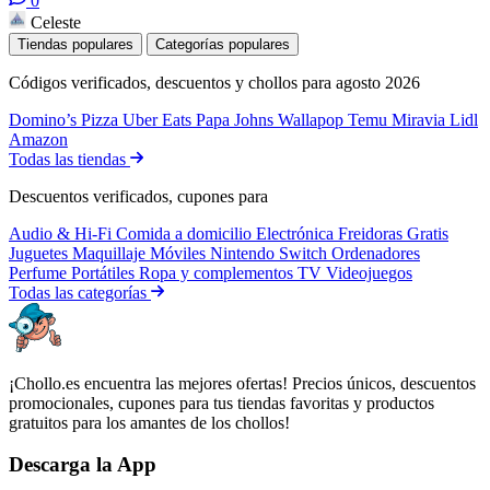
0
Celeste
Tiendas populares
Categorías populares
Códigos verificados, descuentos y chollos para agosto 2026
Domino’s Pizza
Uber Eats
Papa Johns
Wallapop
Temu
Miravia
Lidl
Amazon
Todas las tiendas
Descuentos verificados, cupones para
Audio & Hi-Fi
Comida a domicilio
Electrónica
Freidoras
Gratis
Juguetes
Maquillaje
Móviles
Nintendo Switch
Ordenadores
Perfume
Portátiles
Ropa y complementos
TV
Videojuegos
Todas las categorías
¡Chollo.es encuentra las mejores ofertas! Precios únicos, descuentos
promocionales, cupones para tus tiendas favoritas y productos
gratuitos para los amantes de los chollos!
Descarga la App