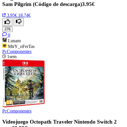
Sam Pilgrim (Código de descarga)3.95€
3.95€
18.74€
276
0
Lunam
MirY_oFerTas
PcComponentes
1sem
PcComponentes
Videojuego Octopath Traveler Nintendo Switch 2