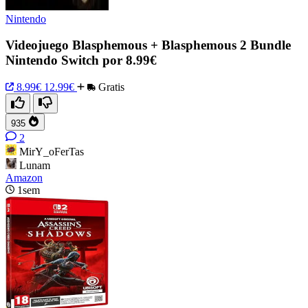
Nintendo
Videojuego Blasphemous + Blasphemous 2 Bundle
Nintendo Switch por 8.99€
8.99€
12.99€
Gratis
935
2
MirY_oFerTas
Lunam
Amazon
1sem