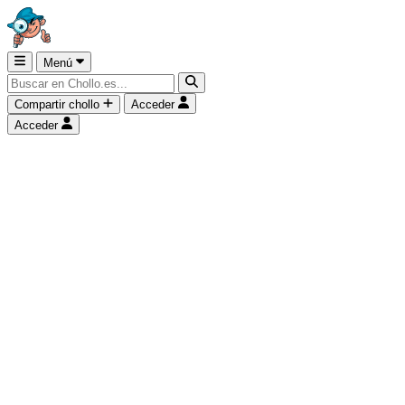
Menú
Compartir chollo
Acceder
Acceder