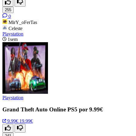
255
0
MirY_oFerTas
Celeste
Playstation
1sem
Playstation
Grand Theft Auto Online PS5 por 9.99€
9.99€
19.99€
241