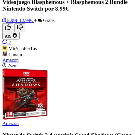
Videojuego Blasphemous + Blasphemous 2 Bundle
Nintendo Switch por 8.99€
8.99€
12.99€
Gratis
935
2
MirY_oFerTas
Lunam
Amazon
2sem
Amazon