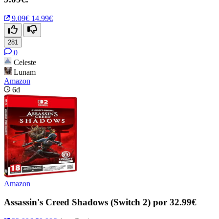
9.09€
14.99€
281
0
Celeste
Lunam
Amazon
6d
Amazon
Assassin's Creed Shadows (Switch 2) por 32.99€