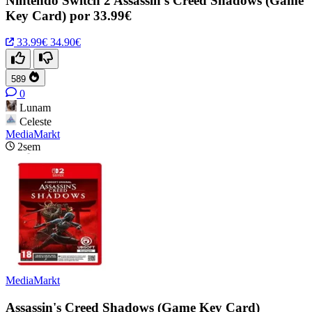
Nintendo Switch 2 Assassin’s Creed Shadows (Game
Key Card) por 33.99€
33.99€
34.90€
589
0
Lunam
Celeste
MediaMarkt
2sem
MediaMarkt
Assassin's Creed Shadows (Game Key Card)