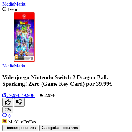
MediaMarkt
1sem
MediaMarkt
Videojuego Nintendo Switch 2 Dragon Ball:
Sparking! Zero (Game Key Card) por 39.99€
39.99€
49.90€
2.99€
225
0
MirY_oFerTas
Tiendas populares
Categorías populares