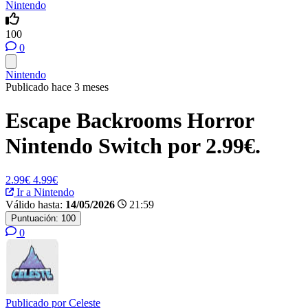
Nintendo
100
0
Nintendo
Publicado hace 3 meses
Escape Backrooms Horror
Nintendo Switch por 2.99€.
2.99€
4.99€
Ir a Nintendo
Válido hasta:
14/05/2026
21:59
Puntuación:
100
0
Publicado por
Celeste