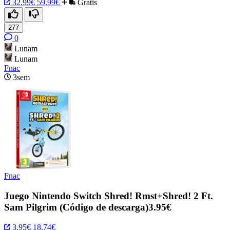
32.99€
59.99€
Gratis
277
0
Lunam
Lunam
Fnac
3sem
Fnac
Juego Nintendo Switch Shred! Rmst+Shred! 2 Ft.
Sam Pilgrim (Código de descarga)3.95€
3.95€
18.74€