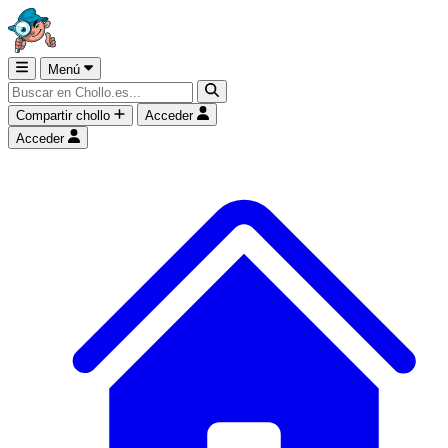
Menú
Compartir chollo
Acceder
Acceder