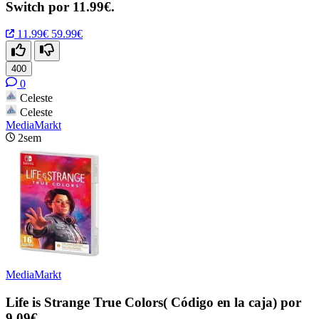
Switch por 11.99€.
11.99€
59.99€
400
0
Celeste
Celeste
MediaMarkt
2sem
MediaMarkt
Life is Strange True Colors( Código en la caja) por
9.09€.