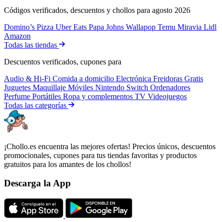
Códigos verificados, descuentos y chollos para agosto 2026
Domino’s Pizza
Uber Eats
Papa Johns
Wallapop
Temu
Miravia
Lidl
Amazon
Todas las tiendas
Descuentos verificados, cupones para
Audio & Hi-Fi
Comida a domicilio
Electrónica
Freidoras
Gratis
Juguetes
Maquillaje
Móviles
Nintendo Switch
Ordenadores
Perfume
Portátiles
Ropa y complementos
TV
Videojuegos
Todas las categorías
¡Chollo.es encuentra las mejores ofertas! Precios únicos, descuentos
promocionales, cupones para tus tiendas favoritas y productos
gratuitos para los amantes de los chollos!
Descarga la App