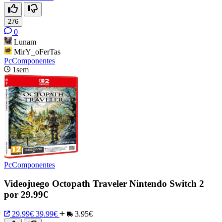
276
0
Lunam
MirY_oFerTas
PcComponentes
1sem
PcComponentes
Videojuego Octopath Traveler Nintendo Switch 2
por 29.99€
29.99€
39.99€
3.95€