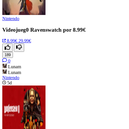
Nintendo
Videojueg0 Ravenswatch por 8.99€
8.99€
29.99€
189
0
Lunam
Lunam
Nintendo
5d