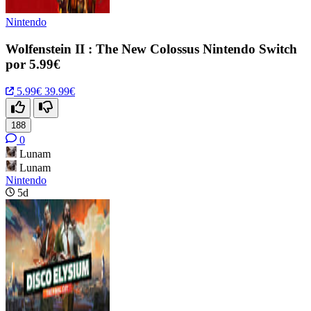
Nintendo
Wolfenstein II : The New Colossus Nintendo Switch
por 5.99€
5.99€
39.99€
188
0
Lunam
Lunam
Nintendo
5d