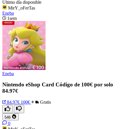
Último día disponible
MirY_oFerTas
Eneba
1sem
Eneba
Nintendo eShop Card Código de 100€ por solo
84.97€
84.97€
100€
Gratis
546
0