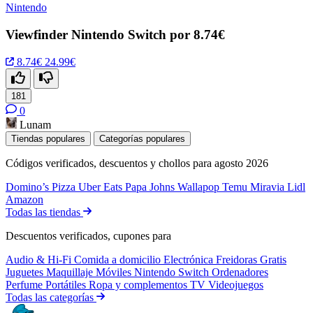
Nintendo
Viewfinder Nintendo Switch por 8.74€
8.74€
24.99€
181
0
Lunam
Tiendas populares
Categorías populares
Códigos verificados, descuentos y chollos para agosto 2026
Domino’s Pizza
Uber Eats
Papa Johns
Wallapop
Temu
Miravia
Lidl
Amazon
Todas las tiendas
Descuentos verificados, cupones para
Audio & Hi-Fi
Comida a domicilio
Electrónica
Freidoras
Gratis
Juguetes
Maquillaje
Móviles
Nintendo Switch
Ordenadores
Perfume
Portátiles
Ropa y complementos
TV
Videojuegos
Todas las categorías