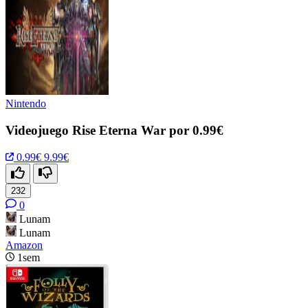
Nintendo
Videojuego Rise Eterna War por 0.99€
0.99€
9.99€
232
0
Lunam
Lunam
Amazon
1sem