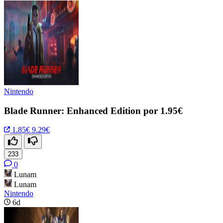
Nintendo
Blade Runner: Enhanced Edition por 1.95€
1.85€
9.29€
233
0
Lunam
Lunam
Nintendo
6d