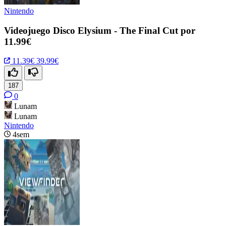
Nintendo
Videojuego Disco Elysium - The Final Cut por
11.99€
11.39€
39.99€
187
0
Lunam
Lunam
Nintendo
4sem