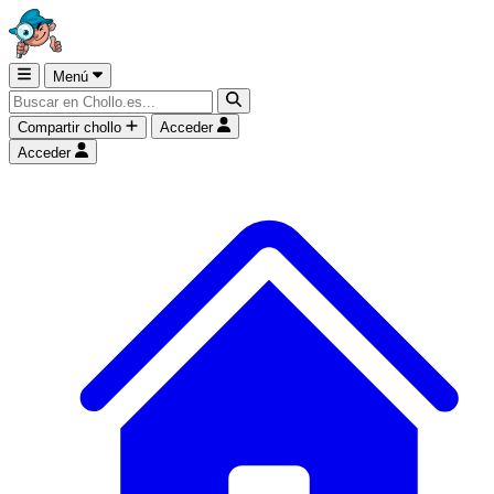
Menú
Compartir chollo
Acceder
Acceder