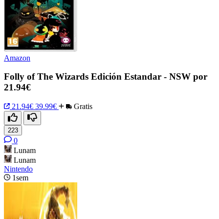
Amazon
Folly of The Wizards Edición Estandar - NSW por
21.94€
21.94€
39.99€
Gratis
223
0
Lunam
Lunam
Nintendo
1sem