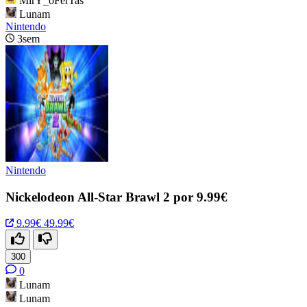
MirY_oFerTas
Lunam
Nintendo
3sem
Nintendo
Nickelodeon All-Star Brawl 2 por 9.99€
9.99€
49.99€
300
0
Lunam
Lunam