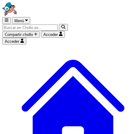
Menú
Compartir chollo
Acceder
Acceder