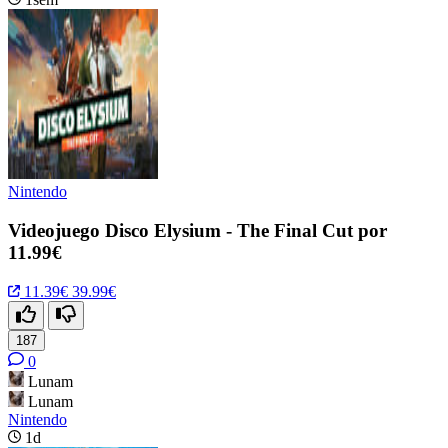
Nintendo
Videojuego Disco Elysium - The Final Cut por
11.99€
11.39€
39.99€
187
0
Lunam
Lunam
Nintendo
1d