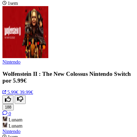
1sem
Nintendo
Wolfenstein II : The New Colossus Nintendo Switch
por 5.99€
5.99€
39.99€
188
0
Lunam
Lunam
Nintendo
1sem