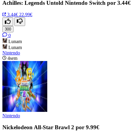
Achilles: Legends Untold Nintendo Switch por 3.44€
3.44€
22.99€
300
0
Lunam
Lunam
Nintendo
4sem
Nintendo
Nickelodeon All-Star Brawl 2 por 9.99€