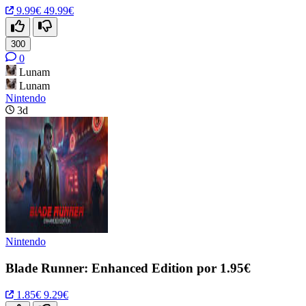
9.99€
49.99€
300
0
Lunam
Lunam
Nintendo
3d
Nintendo
Blade Runner: Enhanced Edition por 1.95€
1.85€
9.29€