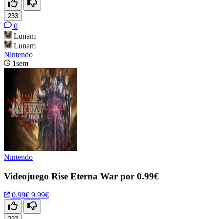
233
0
Lunam
Lunam
Nintendo
1sem
Nintendo
Videojuego Rise Eterna War por 0.99€
0.99€
9.99€
232