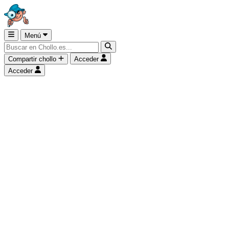
Menú
Compartir chollo
Acceder
Acceder