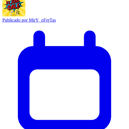
Publicado por
MirY_oFerTas