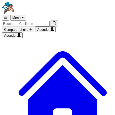
Menú
Compartir chollo
Acceder
Acceder