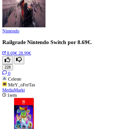
Nintendo
Railgrade Nintendo Switch por 8.69€.
8.69€
28.99€
228
0
Celeste
MirY_oFerTas
MediaMarkt
1sem