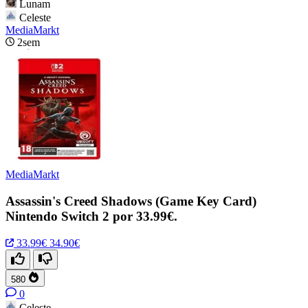
Lunam
Celeste
MediaMarkt
2sem
MediaMarkt
Assassin's Creed Shadows (Game Key Card)
Nintendo Switch 2 por 33.99€.
33.99€
34.90€
580
0
Celeste