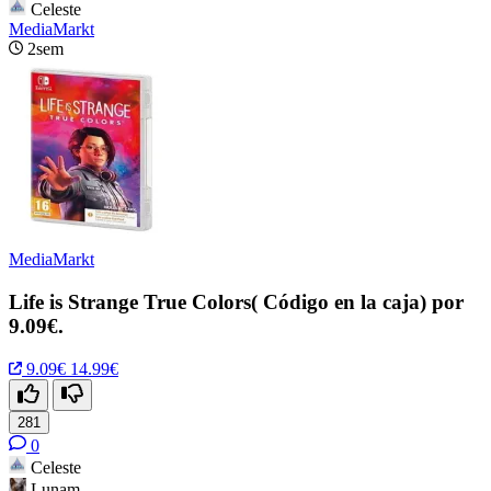
Celeste
MediaMarkt
2sem
MediaMarkt
Life is Strange True Colors( Código en la caja) por
9.09€.
9.09€
14.99€
281
0
Celeste
Lunam