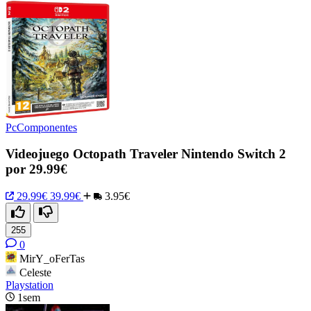
PcComponentes
Videojuego Octopath Traveler Nintendo Switch 2
por 29.99€
29.99€
39.99€
3.95€
255
0
MirY_oFerTas
Celeste
Playstation
1sem