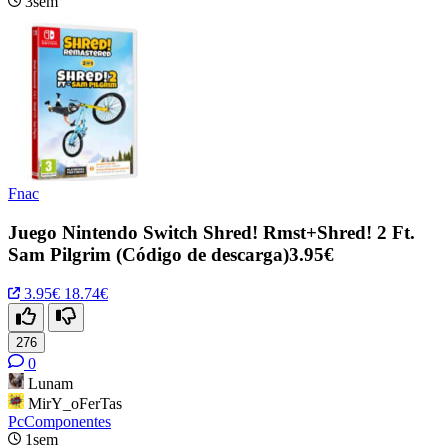
3sem
Fnac
Juego Nintendo Switch Shred! Rmst+Shred! 2 Ft.
Sam Pilgrim (Código de descarga)3.95€
3.95€
18.74€
276
0
Lunam
MirY_oFerTas
PcComponentes
1sem