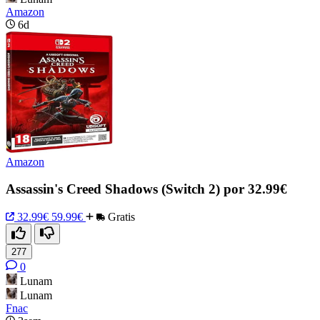
Amazon
6d
Amazon
Assassin's Creed Shadows (Switch 2) por 32.99€
32.99€
59.99€
Gratis
277
0
Lunam
Lunam
Fnac