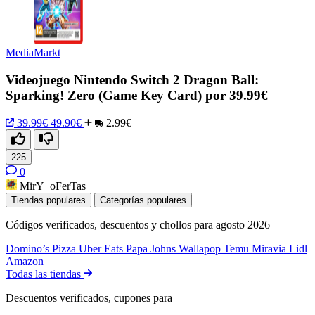
MediaMarkt
Videojuego Nintendo Switch 2 Dragon Ball:
Sparking! Zero (Game Key Card) por 39.99€
39.99€
49.90€
2.99€
225
0
MirY_oFerTas
Tiendas populares
Categorías populares
Códigos verificados, descuentos y chollos para agosto 2026
Domino’s Pizza
Uber Eats
Papa Johns
Wallapop
Temu
Miravia
Lidl
Amazon
Todas las tiendas
Descuentos verificados, cupones para