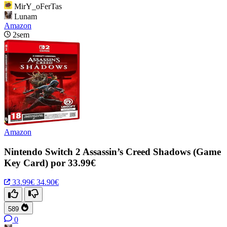
MirY_oFerTas
Lunam
Amazon
2sem
Amazon
Nintendo Switch 2 Assassin’s Creed Shadows (Game
Key Card) por 33.99€
33.99€
34.90€
589
0