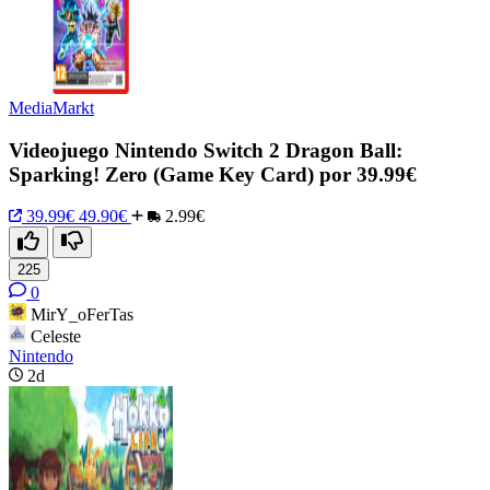
MediaMarkt
Videojuego Nintendo Switch 2 Dragon Ball:
Sparking! Zero (Game Key Card) por 39.99€
39.99€
49.90€
2.99€
225
0
MirY_oFerTas
Celeste
Nintendo
2d