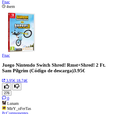
Fnac
4sem
Fnac
Juego Nintendo Switch Shred! Rmst+Shred! 2 Ft.
Sam Pilgrim (Código de descarga)3.95€
3.95€
18.74€
276
0
Lunam
MirY_oFerTas
PcComponentes