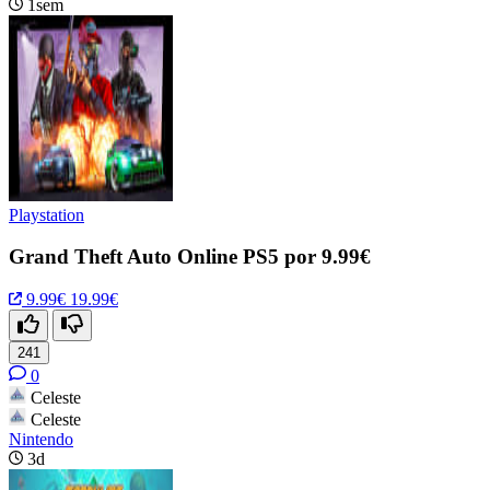
1sem
Playstation
Grand Theft Auto Online PS5 por 9.99€
9.99€
19.99€
241
0
Celeste
Celeste
Nintendo
3d