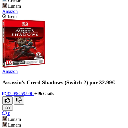
Celeste
Lunam
Amazon
1sem
Amazon
Assassin's Creed Shadows (Switch 2) por 32.99€
32.99€
59.99€
Gratis
277
0
Lunam
Lunam