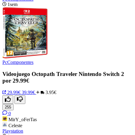
1sem
PcComponentes
Videojuego Octopath Traveler Nintendo Switch 2
por 29.99€
29.99€
39.99€
3.95€
255
0
MirY_oFerTas
Celeste
Playstation