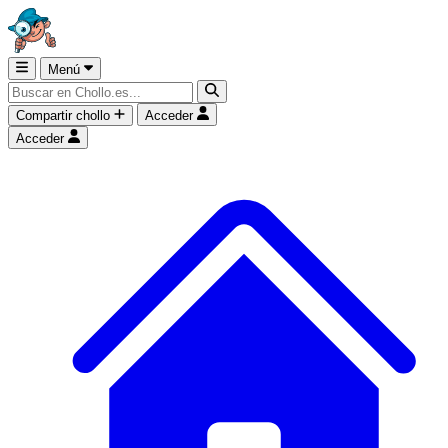
Menú
Compartir chollo
Acceder
Acceder