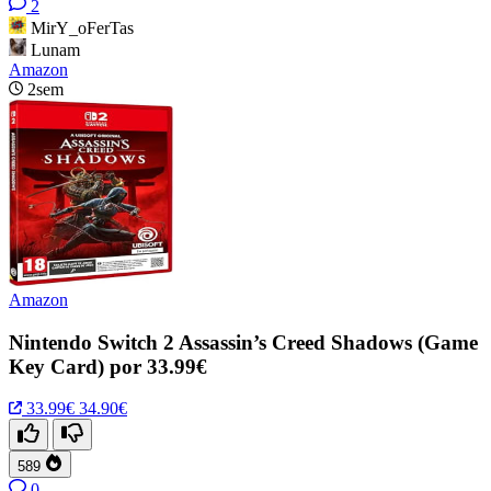
2
MirY_oFerTas
Lunam
Amazon
2sem
Amazon
Nintendo Switch 2 Assassin’s Creed Shadows (Game
Key Card) por 33.99€
33.99€
34.90€
589
0