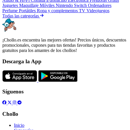
Audio & Hi-Fi
Comida a domicilio
Electrónica
Freidoras
Gratis
Juguetes
Maquillaje
Móviles
Nintendo Switch
Ordenadores
Perfume
Portátiles
Ropa y complementos
TV
Videojuegos
Todas las categorías
¡Chollo.es encuentra las mejores ofertas! Precios únicos, descuentos
promocionales, cupones para tus tiendas favoritas y productos
gratuitos para los amantes de los chollos!
Descarga la App
Síguenos
Chollo
Inicio