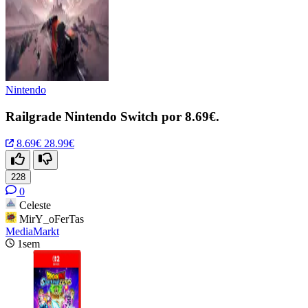
Nintendo
Railgrade Nintendo Switch por 8.69€.
8.69€
28.99€
228
0
Celeste
MirY_oFerTas
MediaMarkt
1sem