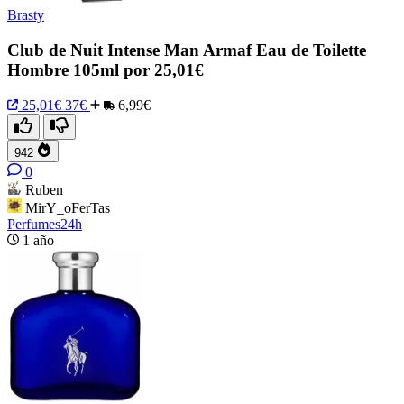
Brasty
Club de Nuit Intense Man Armaf Eau de Toilette
Hombre 105ml por 25,01€
25,01€
37€
6,99€
942
0
Ruben
MirY_oFerTas
Perfumes24h
1 año