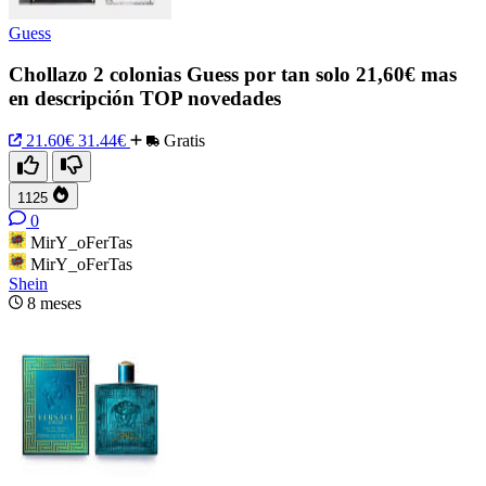
Guess
Chollazo 2 colonias Guess por tan solo 21,60€ mas
en descripción TOP novedades
21.60€
31.44€
Gratis
1125
0
MirY_oFerTas
MirY_oFerTas
Shein
8 meses