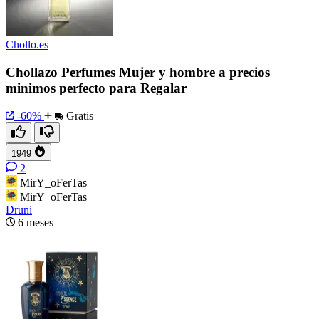
Chollo.es
Chollazo Perfumes Mujer y hombre a precios
minimos perfecto para Regalar
-60%
Gratis
1949
2
MirY_oFerTas
MirY_oFerTas
Druni
6 meses