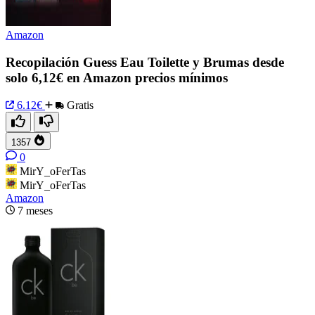
Amazon
Recopilación Guess Eau Toilette y Brumas desde
solo 6,12€ en Amazon precios mínimos
6.12€
Gratis
1357
0
MirY_oFerTas
MirY_oFerTas
Amazon
7 meses