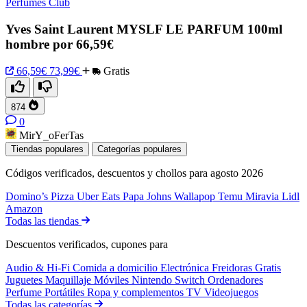
Perfumes Club
Yves Saint Laurent MYSLF LE PARFUM 100ml
hombre por 66,59€
66,59€
73,99€
Gratis
874
0
MirY_oFerTas
Tiendas populares
Categorías populares
Códigos verificados, descuentos y chollos para agosto 2026
Domino’s Pizza
Uber Eats
Papa Johns
Wallapop
Temu
Miravia
Lidl
Amazon
Todas las tiendas
Descuentos verificados, cupones para
Audio & Hi-Fi
Comida a domicilio
Electrónica
Freidoras
Gratis
Juguetes
Maquillaje
Móviles
Nintendo Switch
Ordenadores
Perfume
Portátiles
Ropa y complementos
TV
Videojuegos
Todas las categorías