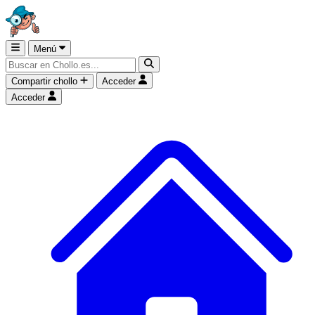
Menú
Compartir chollo
Acceder
Acceder