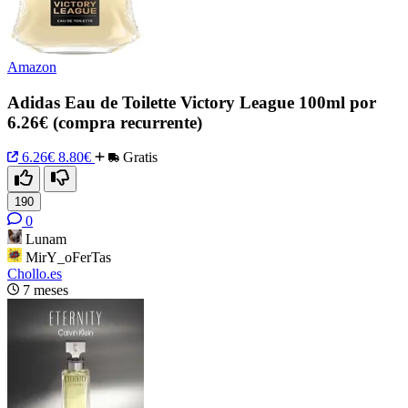
Amazon
Adidas Eau de Toilette Victory League 100ml por
6.26€ (compra recurrente)
6.26€
8.80€
Gratis
190
0
Lunam
MirY_oFerTas
Chollo.es
7 meses