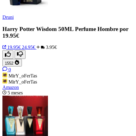
Druni
Harry Potter Wisdom 50ML Perfume Hombre por
19.95€
19.95€
24.95€
3.95€
1552
0
MirY_oFerTas
MirY_oFerTas
Amazon
5 meses