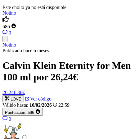
Este chollo ya no está disponible
Notino
686
0
Notino
Publicado hace 6 meses
Calvin Klein Eternity for Men
100 ml por 26,24€
26.24€
36€
Ver código
LOVE
Válido hasta:
10/02/2026
22:59
Puntuación:
686
0