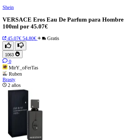
Shein
VERSACE Eros Eau De Parfum para Hombre
100ml por 45.07€
45.07€
54.80€
Gratis
1063
0
MirY_oFerTas
Ruben
Brasty
2 años