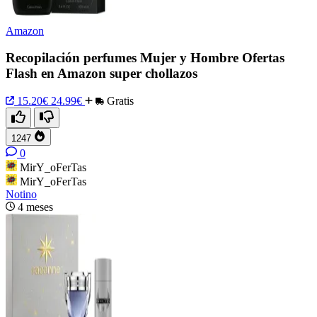
Amazon
Recopilación perfumes Mujer y Hombre Ofertas
Flash en Amazon super chollazos
15.20€
24.99€
Gratis
1247
0
MirY_oFerTas
MirY_oFerTas
Notino
4 meses