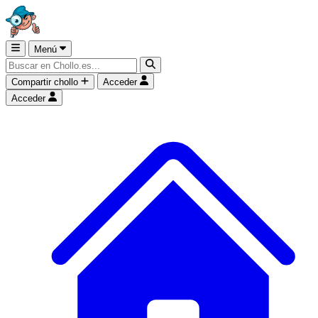
Menú
Compartir chollo
Acceder
Acceder