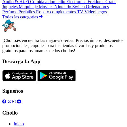
Audio & Hi-Fi
Comida a domicilio
Electrónica
Freidoras
Gratis
Juguetes
Maquillaje
Móviles
Nintendo Switch
Ordenadores
Perfume
Portátiles
Ropa y complementos
TV
Videojuegos
Todas las categorías
¡Chollo.es encuentra las mejores ofertas! Precios únicos, descuentos
promocionales, cupones para tus tiendas favoritas y productos
gratuitos para los amantes de los chollos!
Descarga la App
Síguenos
Chollo
Inicio