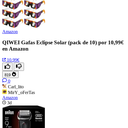
Amazon
QIWEI Gafas Eclipse Solar (pack de 10) por 10,99€
en Amazon
10.99€
819
0
Carl_lito
MirY_oFerTas
Amazon
3d