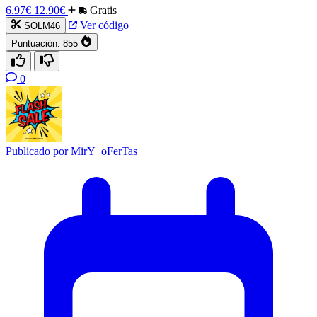
6.97€
12.90€
Gratis
Ver código
SOLM46
Puntuación:
855
0
Publicado por
MirY_oFerTas