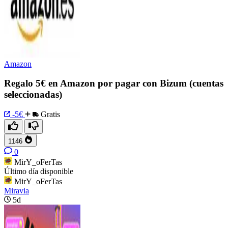
Amazon
Regalo 5€ en Amazon por pagar con Bizum (cuentas
seleccionadas)
-5€
Gratis
1146
0
MirY_oFerTas
Último día disponible
MirY_oFerTas
Miravia
5d