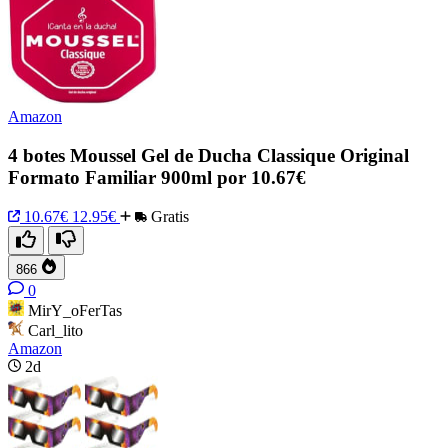
Amazon
4 botes Moussel Gel de Ducha Classique Original
Formato Familiar 900ml por 10.67€
10.67€
12.95€
Gratis
866
0
MirY_oFerTas
Carl_lito
Amazon
2d