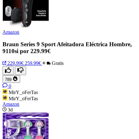
Amazon
Braun Series 9 Sport Afeitadora Eléctrica Hombre,
9110si por 229.99€
229.99€
259.99€
Gratis
789
0
MirY_oFerTas
MirY_oFerTas
Amazon
3d