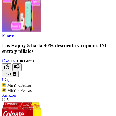
Miravia
Los Happy 5 hasta 40% descuento y cupones 17€
entra y pillalos
-40%
Gratis
1146
0
MirY_oFerTas
MirY_oFerTas
Amazon
5d