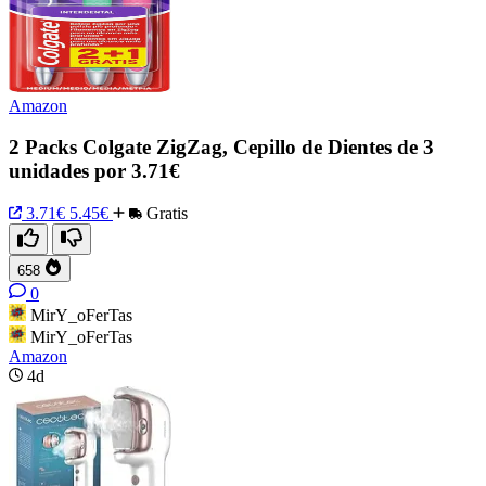
Amazon
2 Packs Colgate ZigZag, Cepillo de Dientes de 3
unidades por 3.71€
3.71€
5.45€
Gratis
658
0
MirY_oFerTas
MirY_oFerTas
Amazon
4d