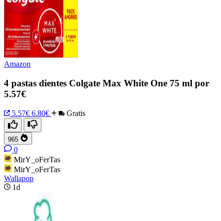
Amazon
4 pastas dientes Colgate Max White One 75 ml por
5.57€
5.57€
6.80€
Gratis
965
0
MirY_oFerTas
MirY_oFerTas
Wallapop
1d