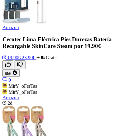
Amazon
Cecotec Lima Eléctrica Pies Durezas Batería
Recargable SkinCare Steam por 19.90€
19.90€
23.90€
Gratis
656
0
MirY_oFerTas
MirY_oFerTas
Amazon
2d