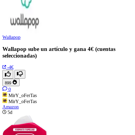
Wallapop
Wallapop sube un artículo y gana 4€ (cuentas
seleccionadas)
-4€
899
0
MirY_oFerTas
MirY_oFerTas
Amazon
5d