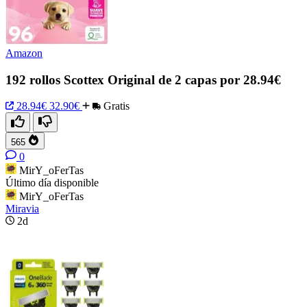
Amazon
192 rollos Scottex Original de 2 capas por 28.94€
28.94€
32.90€
Gratis
565
0
MirY_oFerTas
Último día disponible
MirY_oFerTas
Miravia
2d