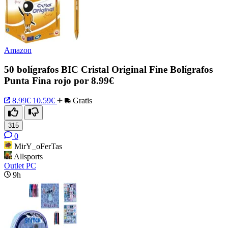
Amazon
50 bolígrafos BIC Cristal Original Fine Bolígrafos
Punta Fina rojo por 8.99€
8.99€
10.59€
Gratis
315
0
MirY_oFerTas
Allsports
Outlet PC
9h