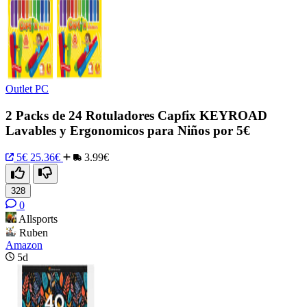
Outlet PC
2 Packs de 24 Rotuladores Capfix KEYROAD
Lavables y Ergonomicos para Niños por 5€
5€
25.36€
3.99€
328
0
Allsports
Ruben
Amazon
5d