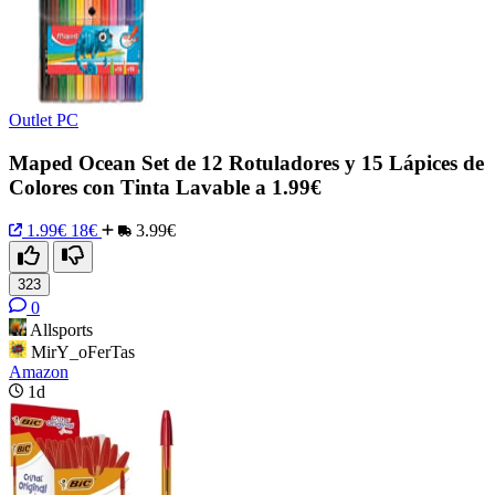
Outlet PC
Maped Ocean Set de 12 Rotuladores y 15 Lápices de
Colores con Tinta Lavable a 1.99€
1.99€
18€
3.99€
323
0
Allsports
MirY_oFerTas
Amazon
1d