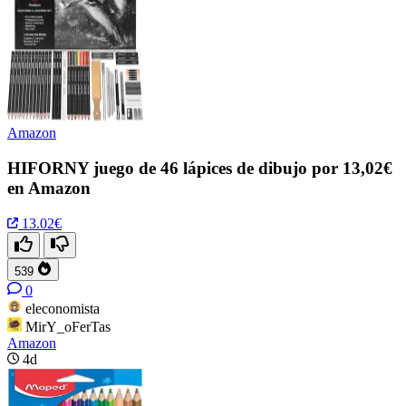
Amazon
HIFORNY juego de 46 lápices de dibujo por 13,02€
en Amazon
13.02€
539
0
eleconomista
MirY_oFerTas
Amazon
4d