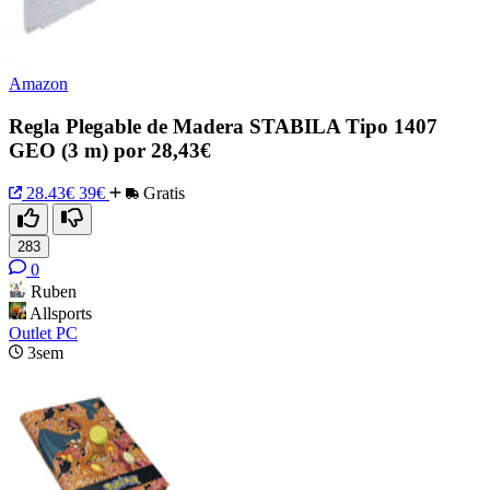
Amazon
Regla Plegable de Madera STABILA Tipo 1407
GEO (3 m) por 28,43€
28.43€
39€
Gratis
283
0
Ruben
Allsports
Outlet PC
3sem