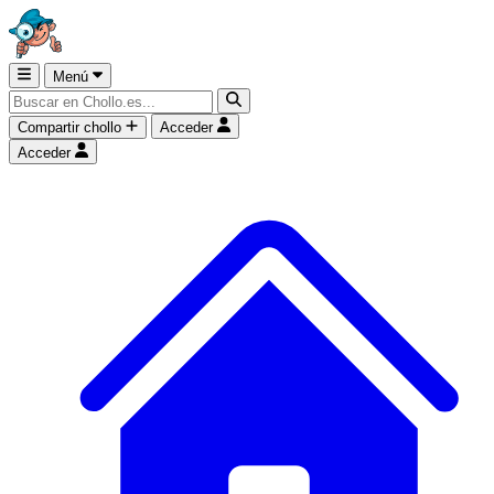
Menú
Compartir chollo
Acceder
Acceder