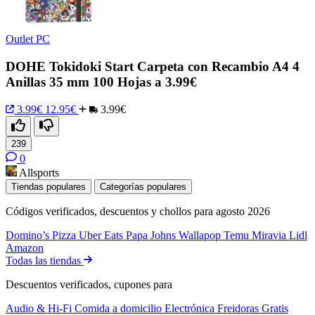
Outlet PC
DOHE Tokidoki Start Carpeta con Recambio A4 4
Anillas 35 mm 100 Hojas a 3.99€
3.99€
12.95€
3.99€
239
0
Allsports
Tiendas populares
Categorías populares
Códigos verificados, descuentos y chollos para agosto 2026
Domino’s Pizza
Uber Eats
Papa Johns
Wallapop
Temu
Miravia
Lidl
Amazon
Todas las tiendas
Descuentos verificados, cupones para
Audio & Hi-Fi
Comida a domicilio
Electrónica
Freidoras
Gratis