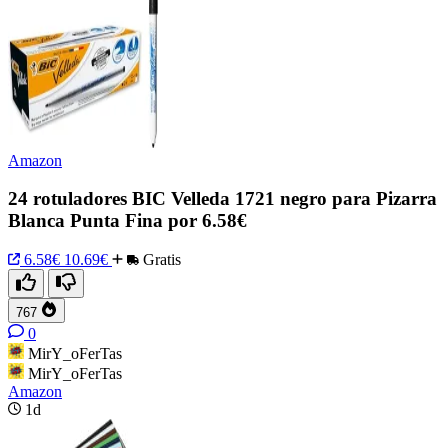
Amazon
24 rotuladores BIC Velleda 1721 negro para Pizarra
Blanca Punta Fina por 6.58€
6.58€
10.69€
Gratis
767
0
MirY_oFerTas
MirY_oFerTas
Amazon
1d