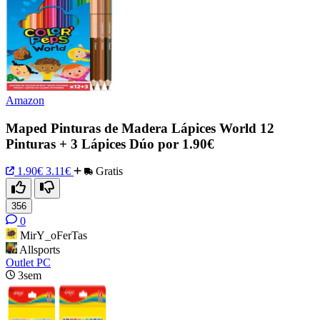
Amazon
Maped Pinturas de Madera Lápices World 12
Pinturas + 3 Lápices Dúo por 1.90€
1.90€
3.11€
Gratis
356
0
MirY_oFerTas
Allsports
Outlet PC
3sem