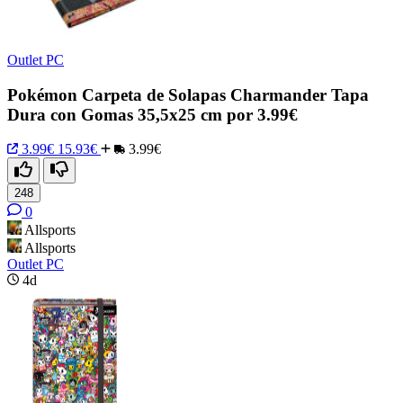
Outlet PC
Pokémon Carpeta de Solapas Charmander Tapa
Dura con Gomas 35,5x25 cm por 3.99€
3.99€
15.93€
3.99€
248
0
Allsports
Allsports
Outlet PC
4d