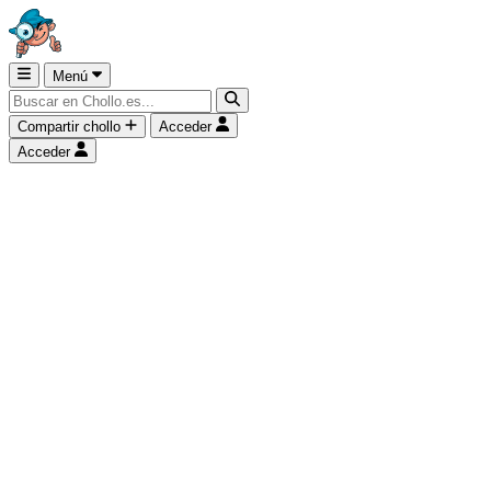
Menú
Compartir chollo
Acceder
Acceder