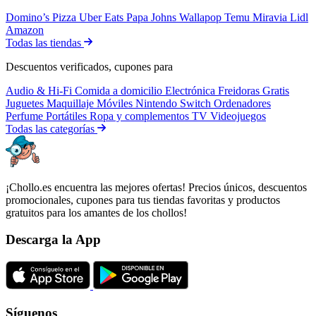
Domino’s Pizza
Uber Eats
Papa Johns
Wallapop
Temu
Miravia
Lidl
Amazon
Todas las tiendas
Descuentos verificados, cupones para
Audio & Hi-Fi
Comida a domicilio
Electrónica
Freidoras
Gratis
Juguetes
Maquillaje
Móviles
Nintendo Switch
Ordenadores
Perfume
Portátiles
Ropa y complementos
TV
Videojuegos
Todas las categorías
¡Chollo.es encuentra las mejores ofertas! Precios únicos, descuentos
promocionales, cupones para tus tiendas favoritas y productos
gratuitos para los amantes de los chollos!
Descarga la App
Síguenos