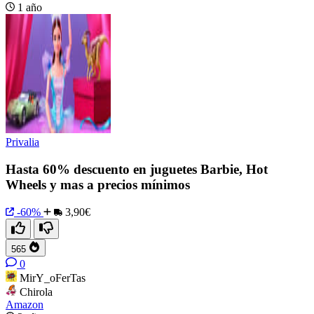
1 año
Privalia
Hasta 60% descuento en juguetes Barbie, Hot
Wheels y mas a precios mínimos
-60%
3,90€
565
0
MirY_oFerTas
Chirola
Amazon