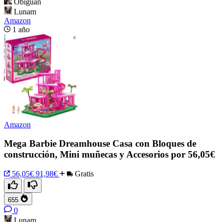
Obiguan
Lunam
Amazon
1 año
Amazon
Mega Barbie Dreamhouse Casa con Bloques de
construcción, Mini muñecas y Accesorios por 56,05€
56,05€
91,98€
Gratis
655
0
Lunam