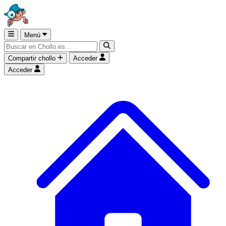
Menú
Compartir chollo
Acceder
Acceder