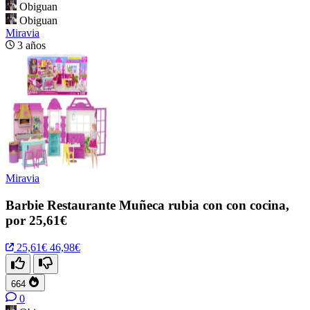
Obiguan
Obiguan
Miravia
3 años
Miravia
Barbie Restaurante Muñeca rubia con con cocina,
por 25,61€
25,61€
46,98€
664
0