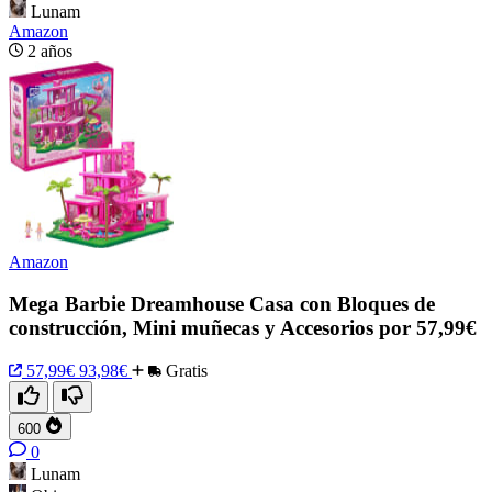
Lunam
Amazon
2 años
Amazon
Mega Barbie Dreamhouse Casa con Bloques de
construcción, Mini muñecas y Accesorios por 57,99€
57,99€
93,98€
Gratis
600
0
Lunam