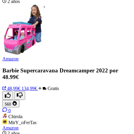
2 años
Amazon
Barbie Supercaravana Dreamcamper 2022 por
48.99€
48,99€
134,99€
Gratis
560
0
Chirola
MirY_oFerTas
Amazon
2 años