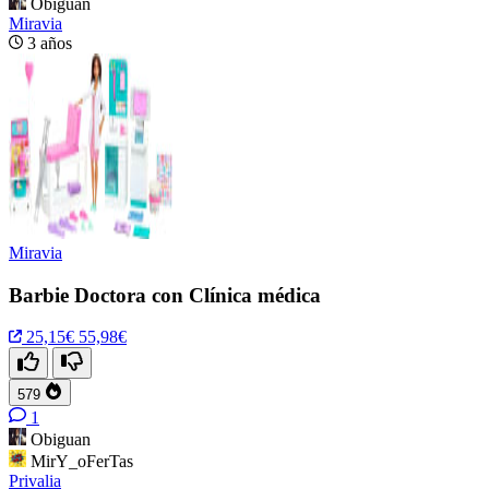
Obiguan
Miravia
3 años
Miravia
Barbie Doctora con Clínica médica
25,15€
55,98€
579
1
Obiguan
MirY_oFerTas
Privalia