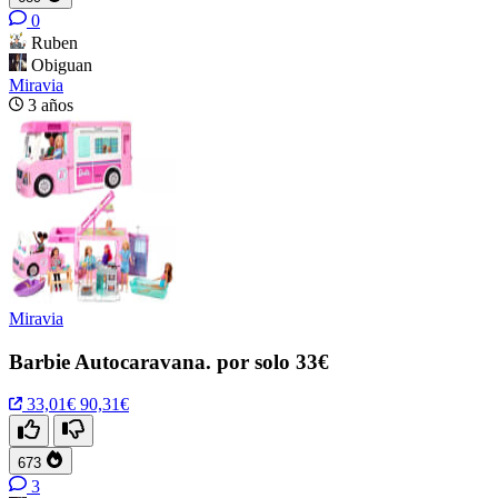
0
Ruben
Obiguan
Miravia
3 años
Miravia
Barbie Autocaravana. por solo 33€
33,01€
90,31€
673
3