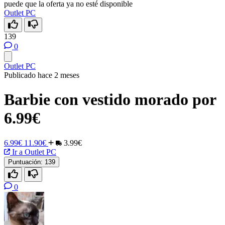
puede que la oferta ya no esté disponible
Outlet PC
139
0
Outlet PC
Publicado hace 2 meses
Barbie con vestido morado por
6.99€
6.99€
11.90€
3.99€
Ir a Outlet PC
Puntuación:
139
0