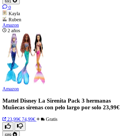
691
0
Kayla
Ruben
Amazon
2 años
Amazon
Mattel Disney La Sirenita Pack 3 hermanas
Muñecas sirenas con pelo largo por solo 23,99€
23,99€
74,99€
Gratis
689