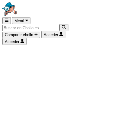
Menú
Compartir chollo
Acceder
Acceder