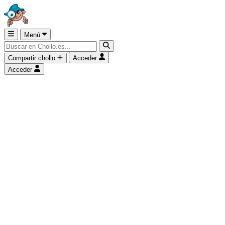
Menú
Compartir chollo
Acceder
Acceder