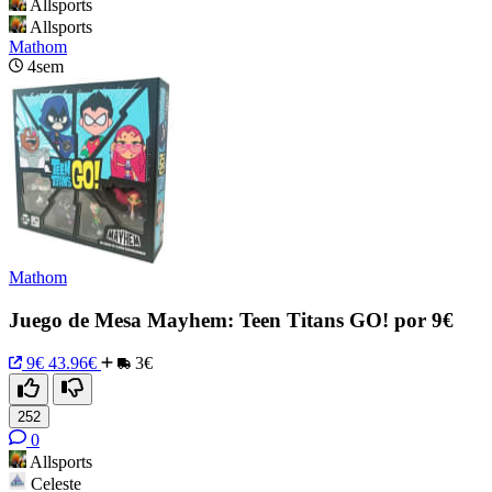
Allsports
Allsports
Mathom
4sem
Mathom
Juego de Mesa Mayhem: Teen Titans GO! por 9€
9€
43.96€
3€
252
0
Allsports
Celeste