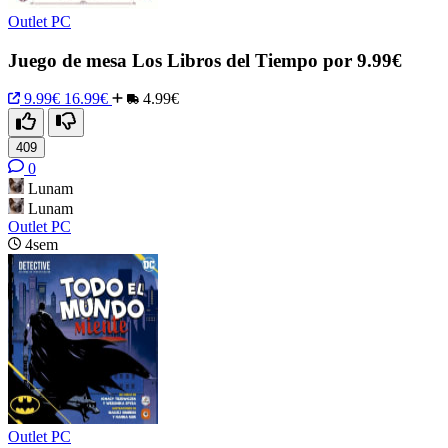
Outlet PC
Juego de mesa Los Libros del Tiempo por 9.99€
9.99€
16.99€
4.99€
409
0
Lunam
Lunam
Outlet PC
4sem
Outlet PC