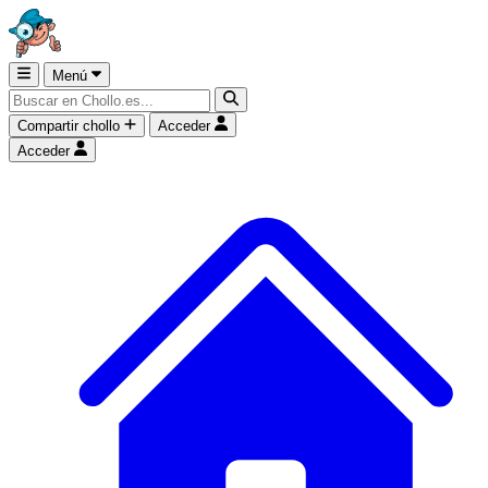
Menú
Compartir chollo
Acceder
Acceder