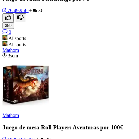
7€
49.95€
3€
359
0
Allsports
Allsports
Mathom
3sem
Mathom
Juego de mesa Roll Player: Aventuras por 100€