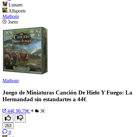
Lunam
Allsports
Mathom
3sem
Mathom
Juego de Miniaturas Canción De Hielo Y Fuego: La
Hermandad sin estandartes a 44€
44€
96.79€
3€
253
0