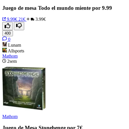
Juego de mesa Todo el mundo miente por 9.99
9.99€
21€
3.99€
400
0
Lunam
Allsports
Mathom
2sem
Mathom
Juego de Mesa Stonehenge por 7€