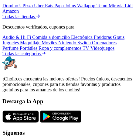
Domino’s Pizza
Uber Eats
Papa Johns
Wallapop
Temu
Miravia
Lidl
Amazon
Todas las tiendas
Descuentos verificados, cupones para
Audio & Hi-Fi
Comida a domicilio
Electrónica
Freidoras
Gratis
Juguetes
Maquillaje
Móviles
Nintendo Switch
Ordenadores
Perfume
Portátiles
Ropa y complementos
TV
Videojuegos
Todas las categorías
¡Chollo.es encuentra las mejores ofertas! Precios únicos, descuentos
promocionales, cupones para tus tiendas favoritas y productos
gratuitos para los amantes de los chollos!
Descarga la App
Síguenos