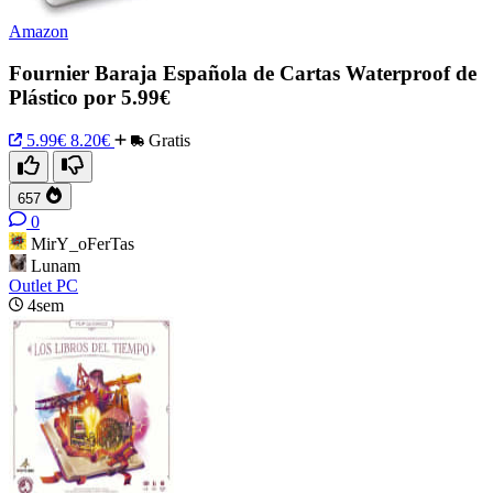
Amazon
Fournier Baraja Española de Cartas Waterproof de
Plástico por 5.99€
5.99€
8.20€
Gratis
657
0
MirY_oFerTas
Lunam
Outlet PC
4sem