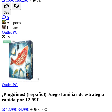
100€
186.26€
3€
325
0
Allsports
Lunam
Outlet PC
1sem
Outlet PC
¡Pingüinos! (Español) Juego familiar de estrategia
rápida por 12.99€
12.99€
34.99€
3.99€