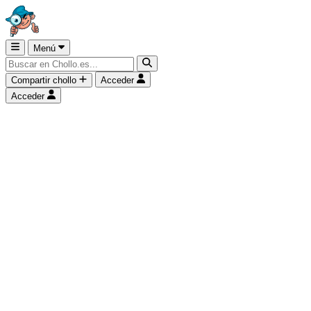
Menú
Compartir chollo
Acceder
Acceder