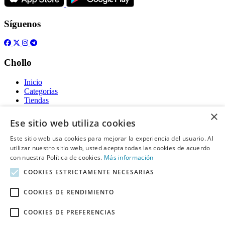
Síguenos
Chollo
Inicio
Categorías
Tiendas
Gratis
×
Ese sitio web utiliza cookies
Acerca de
Este sitio web usa cookies para mejorar la experiencia del usuario. Al
utilizar nuestro sitio web, usted acepta todas las cookies de acuerdo
Sobre nosotros
Contacto
con nuestra Política de cookies.
Más información
Reglas de publicación
COOKIES ESTRICTAMENTE NECESARIAS
Información legal
COOKIES DE RENDIMIENTO
Privacidad
COOKIES DE PREFERENCIAS
Declaración de cookies
Términos y condiciones