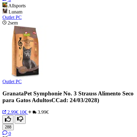
Allsports
Lunam
Outlet PC
2sem
Outlet PC
GranataPet Symphonie No. 3 Strauss Alimento Seco
para Gatos AdultosCCad: 24/03/2028)
2.99€
10€
3.99€
288
0