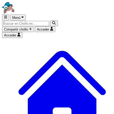
Menú
Compartir chollo
Acceder
Acceder