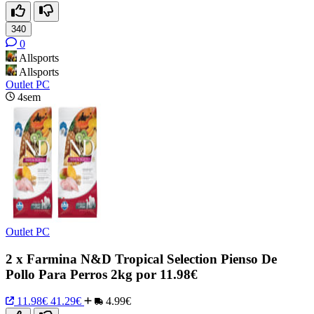
340
0
Allsports
Allsports
Outlet PC
4sem
Outlet PC
2 x Farmina N&D Tropical Selection Pienso De
Pollo Para Perros 2kg por 11.98€
11.98€
41.29€
4.99€