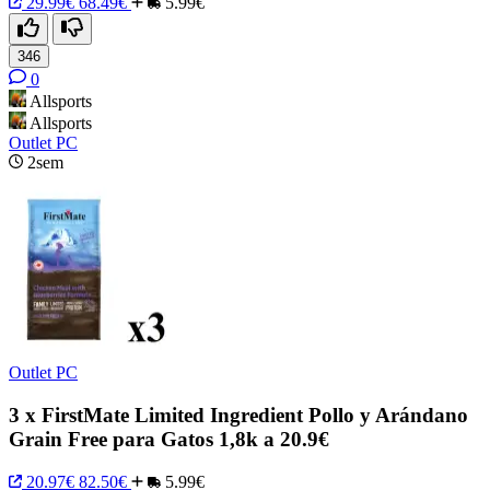
29.99€
68.49€
5.99€
346
0
Allsports
Allsports
Outlet PC
2sem
Outlet PC
3 x FirstMate Limited Ingredient Pollo y Arándano
Grain Free para Gatos 1,8k a 20.9€
20.97€
82.50€
5.99€