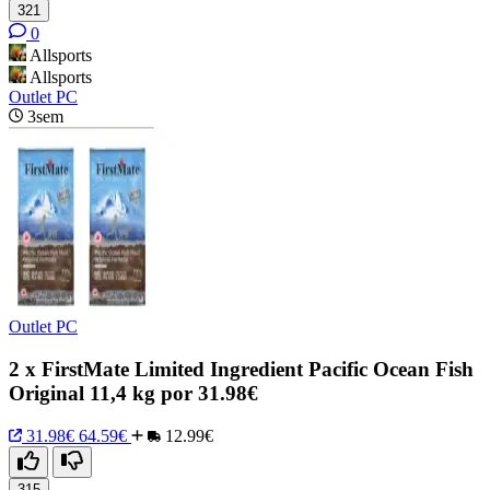
321
0
Allsports
Allsports
Outlet PC
3sem
Outlet PC
2 x FirstMate Limited Ingredient Pacific Ocean Fish
Original 11,4 kg por 31.98€
31.98€
64.59€
12.99€
315