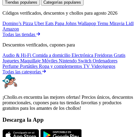
Tiendas populares
Categorías populares
Códigos verificados, descuentos y chollos para agosto 2026
Domino’s Pizza
Uber Eats
Papa Johns
Wallapop
Temu
Miravia
Lidl
Amazon
Todas las tiendas
Descuentos verificados, cupones para
Audio & Hi-Fi
Comida a domicilio
Electrónica
Freidoras
Gratis
Juguetes
Maquillaje
Móviles
Nintendo Switch
Ordenadores
Perfume
Portátiles
Ropa y complementos
TV
Videojuegos
Todas las categorías
¡Chollo.es encuentra las mejores ofertas! Precios únicos, descuentos
promocionales, cupones para tus tiendas favoritas y productos
gratuitos para los amantes de los chollos!
Descarga la App