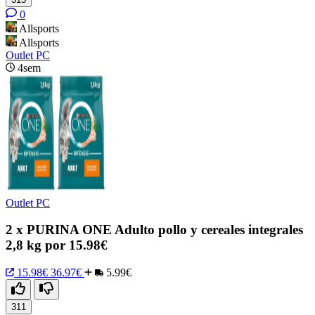
0
Allsports
Allsports
Outlet PC
4sem
Outlet PC
2 x PURINA ONE Adulto pollo y cereales integrales
2,8 kg por 15.98€
15.98€
36.97€
5.99€
311