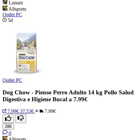
Lunam
Allsports
Outlet PC
5d
Outlet PC
Dog Chow - Pienso Perro Adulto 14 kg Pollo Salud
Digestiva e Higiene Bucal a 7.99€
7.99€
37.53€
7.99€
286
0
Allsports