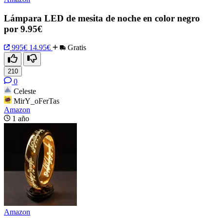
Lámpara LED de mesita de noche en color negro
por 9.95€
995€
14.95€
Gratis
210
0
Celeste
MirY_oFerTas
Amazon
1 año
Amazon