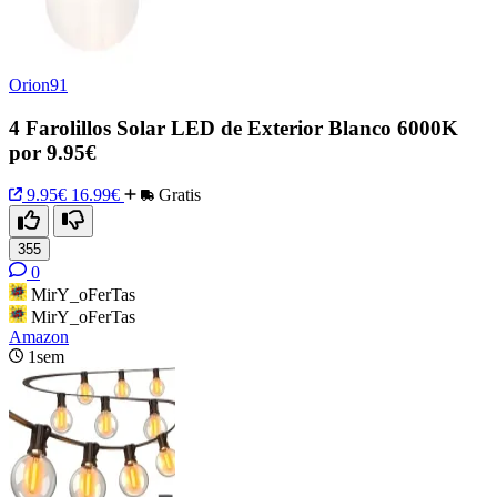
Orion91
4 Farolillos Solar LED de Exterior Blanco 6000K
por 9.95€
9.95€
16.99€
Gratis
355
0
MirY_oFerTas
MirY_oFerTas
Amazon
1sem