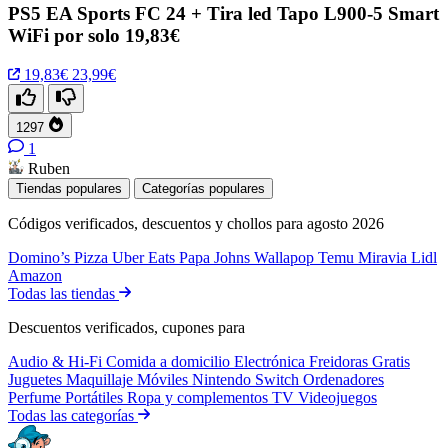
PS5 EA Sports FC 24 + Tira led Tapo L900-5 Smart
WiFi por solo 19,83€
19,83€
23,99€
1297
1
Ruben
Tiendas populares
Categorías populares
Códigos verificados, descuentos y chollos para agosto 2026
Domino’s Pizza
Uber Eats
Papa Johns
Wallapop
Temu
Miravia
Lidl
Amazon
Todas las tiendas
Descuentos verificados, cupones para
Audio & Hi-Fi
Comida a domicilio
Electrónica
Freidoras
Gratis
Juguetes
Maquillaje
Móviles
Nintendo Switch
Ordenadores
Perfume
Portátiles
Ropa y complementos
TV
Videojuegos
Todas las categorías