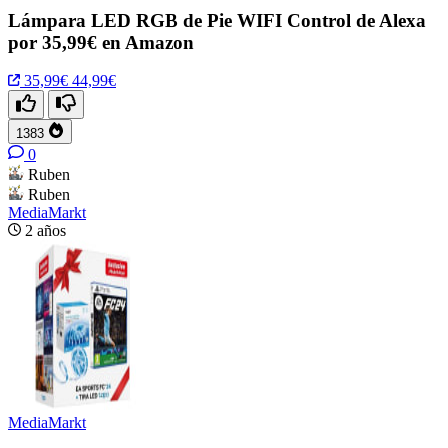
Lámpara LED RGB de Pie WIFI Control de Alexa
por 35,99€ en Amazon
35,99€
44,99€
1383
0
Ruben
Ruben
MediaMarkt
2 años
MediaMarkt