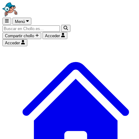
Menú
Compartir chollo
Acceder
Acceder