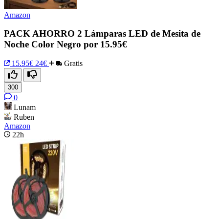
Amazon
PACK AHORRO 2 Lámparas LED de Mesita de
Noche Color Negro por 15.95€
15.95€
24€
Gratis
300
0
Lunam
Ruben
Amazon
22h