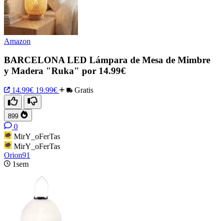
Amazon
BARCELONA LED Lámpara de Mesa de Mimbre
y Madera "Ruka" por 14.99€
14.99€
19.99€
Gratis
899
0
MirY_oFerTas
MirY_oFerTas
Orion91
1sem