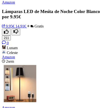
Amazon
Lámparas LED de Mesita de Noche Color Blanco
por 9.95€
9.95€
14.91€
Gratis
211
0
Lunam
Celeste
Amazon
2sem
Amazon