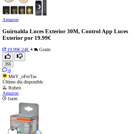
Amazon
Guirnalda Luces Exterior 30M, Control App Luces
Exterior por 19.99€
19.99€
24€
Gratis
355
0
MirY_oFerTas
Último día disponible
Ruben
Amazon
1sem