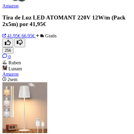
Amazon
Tira de Luz LED ATOMANT 220V 12W/m (Pack
2x5m) por 41,95€
41.95€
66.95€
Gratis
256
0
Ruben
Lunam
Amazon
2sem