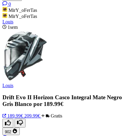
0
MirY_oFerTas
MirY_oFerTas
Louis
1sem
Louis
Drift Evo II Horizon Casco Integral Mate Negro
Gris Blanco por 189.99€
189.99€
209.99€
Gratis
902