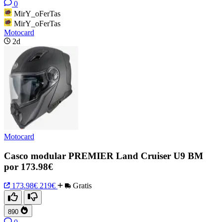
0
MirY_oFerTas
MirY_oFerTas
Motocard
2d
Motocard
Casco modular PREMIER Land Cruiser U9 BM
por 173.98€
173.98€
219€
Gratis
890