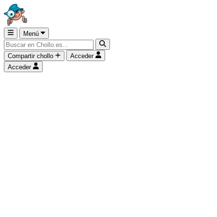
Menú
Compartir chollo
Acceder
Acceder