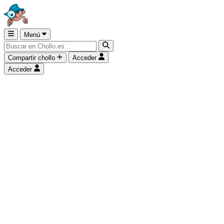
Menú
Compartir chollo
Acceder
Acceder