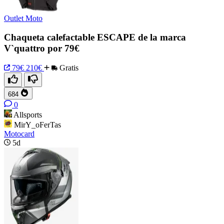
Outlet Moto
Chaqueta calefactable ESCAPE de la marca
V`quattro por 79€
79€
210€
Gratis
684
0
Allsports
MirY_oFerTas
Motocard
5d