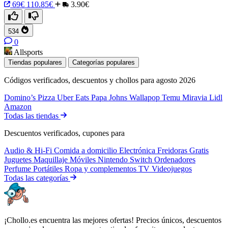
69€
110.85€
3.90€
534
0
Allsports
Tiendas populares
Categorías populares
Códigos verificados, descuentos y chollos para agosto 2026
Domino’s Pizza
Uber Eats
Papa Johns
Wallapop
Temu
Miravia
Lidl
Amazon
Todas las tiendas
Descuentos verificados, cupones para
Audio & Hi-Fi
Comida a domicilio
Electrónica
Freidoras
Gratis
Juguetes
Maquillaje
Móviles
Nintendo Switch
Ordenadores
Perfume
Portátiles
Ropa y complementos
TV
Videojuegos
Todas las categorías
¡Chollo.es encuentra las mejores ofertas! Precios únicos, descuentos