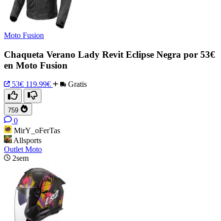
Moto Fusion
Chaqueta Verano Lady Revit Eclipse Negra por 53€
en Moto Fusion
53€
119.99€
Gratis
759
0
MirY_oFerTas
Allsports
Outlet Moto
2sem