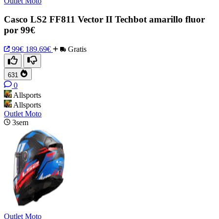
Outlet Moto
Casco LS2 FF811 Vector II Techbot amarillo fluor
por 99€
99€
189.69€
Gratis
631
0
Allsports
Allsports
Outlet Moto
3sem
Outlet Moto