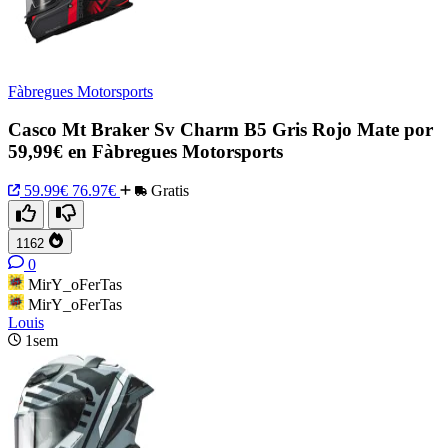
Fàbregues Motorsports
Casco Mt Braker Sv Charm B5 Gris Rojo Mate por
59,99€ en Fàbregues Motorsports
59.99€
76.97€
Gratis
1162
0
MirY_oFerTas
MirY_oFerTas
Louis
1sem