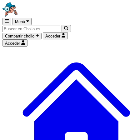
Menú
Compartir chollo
Acceder
Acceder