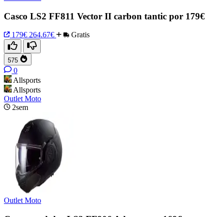
Casco LS2 FF811 Vector II carbon tantic por 179€
179€
264.67€
Gratis
575
0
Allsports
Allsports
Outlet Moto
2sem
Outlet Moto