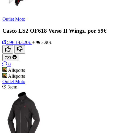
Outlet Moto
Casco LS2 OF618 Verso II Wingz. por 59€
59€
143.20€
3.90€
723
0
Allsports
Allsports
Outlet Moto
3sem