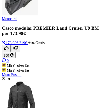
Motocard
Casco modular PREMIER Land Cruiser U9 BM
por 173.98€
173.98€
219€
Gratis
890
0
MirY_oFerTas
MirY_oFerTas
Moto Fusion
1d