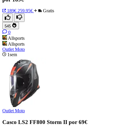
189€
259.95€
Gratis
545
0
Allsports
Allsports
Outlet Moto
1sem
Outlet Moto
Casco LS2 FF800 Storm II por 69€