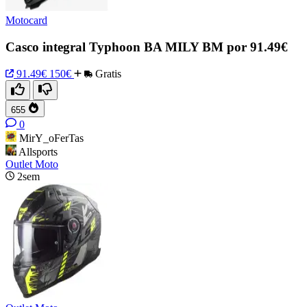
Motocard
Casco integral Typhoon BA MILY BM por 91.49€
91.49€
150€
Gratis
655
0
MirY_oFerTas
Allsports
Outlet Moto
2sem