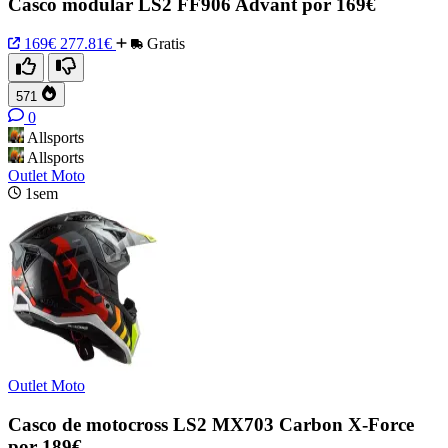
Casco modular LS2 FF906 Advant por 169€
169€
277.81€
Gratis
571
0
Allsports
Allsports
Outlet Moto
1sem
Outlet Moto
Casco de motocross LS2 MX703 Carbon X-Force
por 189€