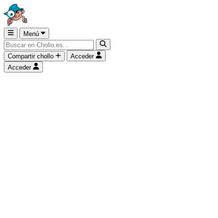
Menú
Compartir chollo
Acceder
Acceder