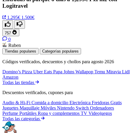
Logitravel
1.295€
1.500€
757
0
Ruben
Tiendas populares
Categorías populares
Códigos verificados, descuentos y chollos para agosto 2026
Domino’s Pizza
Uber Eats
Papa Johns
Wallapop
Temu
Miravia
Lidl
Amazon
Todas las tiendas
Descuentos verificados, cupones para
Audio & Hi-Fi
Comida a domicilio
Electrónica
Freidoras
Gratis
Juguetes
Maquillaje
Móviles
Nintendo Switch
Ordenadores
Perfume
Portátiles
Ropa y complementos
TV
Videojuegos
Todas las categorías