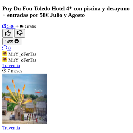
Puy Du Fou Toledo Hotel 4* con piscina y desayuno
+ entradas por 58€ Julio y Agosto
58€
Gratis
1455
0
MirY_oFerTas
MirY_oFerTas
Traventia
7 meses
Traventia