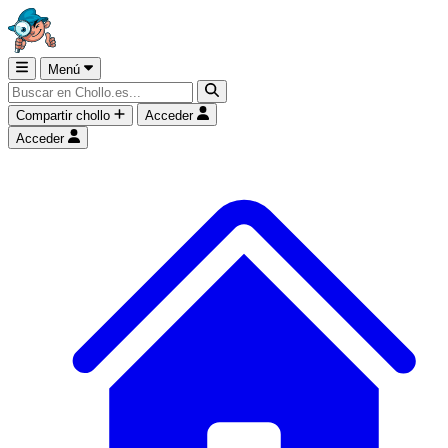
Menú
Compartir chollo
Acceder
Acceder