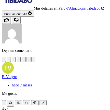
Más detalles en
Parc d'Atraccions Tibidabo
Puntuación:
613
Deja un comentario...
F. Viajero
hace 7 meses
Me gusta.
👍
🥳
👀
😍
💅
👍 1