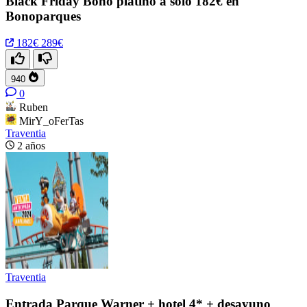
Black Friday Bono platino a solo 182€ en
Bonoparques
182€
289€
940
0
Ruben
MirY_oFerTas
Traventia
2 años
Traventia
Entrada Parque Warner + hotel 4* + desayuno