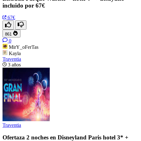
incluido por 67€
67€
861
0
MirY_oFerTas
Kayla
Traventia
3 años
Traventia
Ofertaza 2 noches en Disneyland Paris hotel 3* +