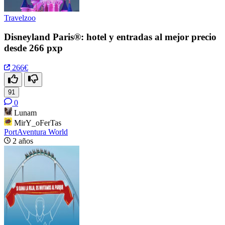
Travelzoo
Disneyland Paris®: hotel y entradas al mejor precio
desde 266 pxp
266€
91
0
Lunam
MirY_oFerTas
PortAventura World
2 años