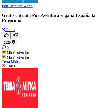
PortAventura World
Gratis entrada PortAventura si gana España la
Eurocopa
Gratis
1829
0
MirY_oFerTas
MirY_oFerTas
Terra Mítica
1 mes