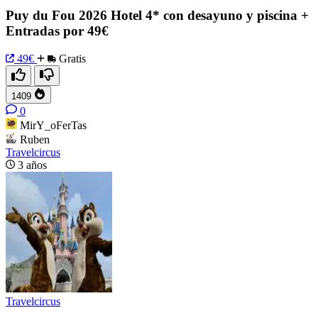
Puy du Fou 2026 Hotel 4* con desayuno y piscina +
Entradas por 49€
49€
Gratis
1409
0
MirY_oFerTas
Ruben
Travelcircus
3 años
Travelcircus