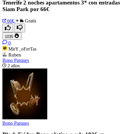
Tenerife 2 noches apartamentos 3* con entradas
Siam Park por 66€
66€
Gratis
1035
0
MirY_oFerTas
Ruben
Bono Parques
2 años
Bono Parques