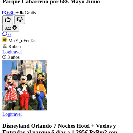
Parque Cabárceno por 68€ Mayo Junio
68€
Gratis
822
0
MirY_oFerTas
Ruben
Logitravel
3 años
Logitravel
Disneyland Orlando 7 Noches Hotel + Vuelos y
Entradas al parque 6 días a 1,295€ PxPm2 con