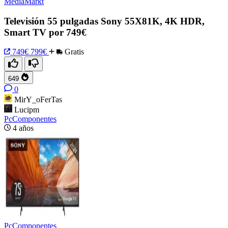
MediaMarkt
Televisión 55 pulgadas Sony 55X81K, 4K HDR,
Smart TV por 749€
749€
799€
Gratis
649
0
MirY_oFerTas
Lucipm
PcComponentes
4 años
PcComponentes