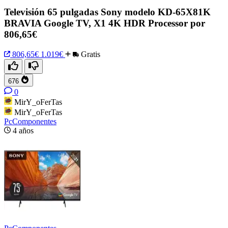
Televisión 65 pulgadas Sony modelo KD-65X81K
BRAVIA Google TV, X1 4K HDR Processor por
806,65€
806,65€
1.019€
Gratis
676
0
MirY_oFerTas
MirY_oFerTas
PcComponentes
4 años