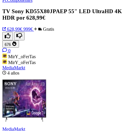
PcComponentes
TV Sony KD55X80JPAEP 55" LED UltraHD 4K
HDR por 628,99€
628,99€
999€
Gratis
676
0
MirY_oFerTas
MirY_oFerTas
MediaMarkt
4 años
MediaMarkt