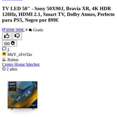
TV LED 50" - Sony 50X90J, Bravia XR, 4K HDR
120Hz, HDMI 2.1, Smart TV, Dolby Atmos, Perfecto
para PS5, Negro por 899€
899€
999€
Gratis
660
1
MirY_oFerTas
Ruben
Centro Hogar Sánchez
2 años