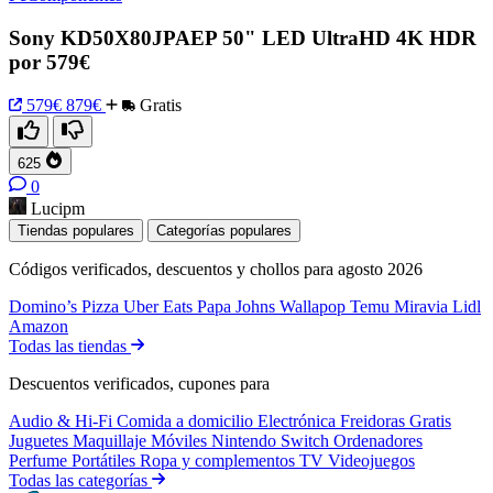
Sony KD50X80JPAEP 50" LED UltraHD 4K HDR
por 579€
579€
879€
Gratis
625
0
Lucipm
Tiendas populares
Categorías populares
Códigos verificados, descuentos y chollos para agosto 2026
Domino’s Pizza
Uber Eats
Papa Johns
Wallapop
Temu
Miravia
Lidl
Amazon
Todas las tiendas
Descuentos verificados, cupones para
Audio & Hi-Fi
Comida a domicilio
Electrónica
Freidoras
Gratis
Juguetes
Maquillaje
Móviles
Nintendo Switch
Ordenadores
Perfume
Portátiles
Ropa y complementos
TV
Videojuegos
Todas las categorías