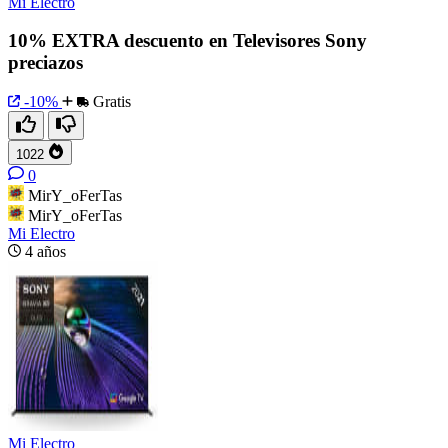
Mi Electro
10% EXTRA descuento en Televisores Sony
preciazos
-10%
Gratis
1022
0
MirY_oFerTas
MirY_oFerTas
Mi Electro
4 años
Mi Electro