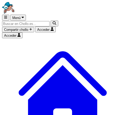
Menú
Compartir chollo
Acceder
Acceder