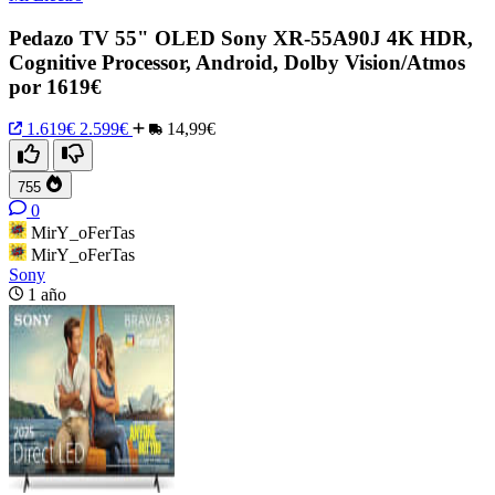
Pedazo TV 55" OLED Sony XR-55A90J 4K HDR,
Cognitive Processor, Android, Dolby Vision/Atmos
por 1619€
1.619€
2.599€
14,99€
755
0
MirY_oFerTas
MirY_oFerTas
Sony
1 año