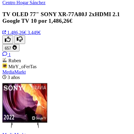
Centro Hogar Sánchez
TV OLED 77" SONY XR-77A80J 2xHDMI 2.1
Google TV 10 por 1,486,26€
1.486,26€
3.449€
657
1
Ruben
MirY_oFerTas
MediaMarkt
3 años