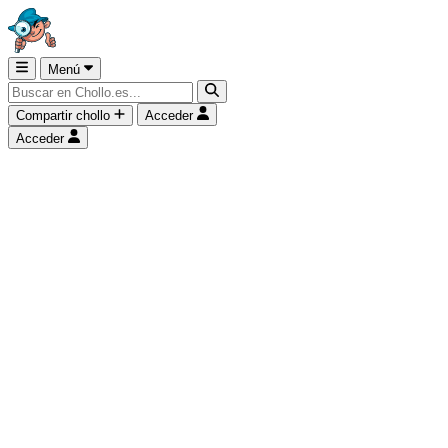
Menú
Compartir chollo
Acceder
Acceder