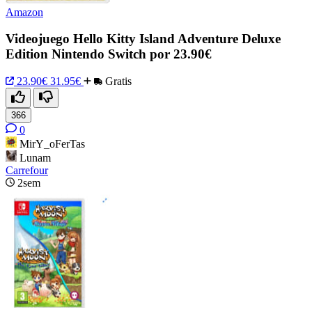
Amazon
Videojuego Hello Kitty Island Adventure Deluxe
Edition Nintendo Switch por 23.90€
23.90€
31.95€
Gratis
366
0
MirY_oFerTas
Lunam
Carrefour
2sem