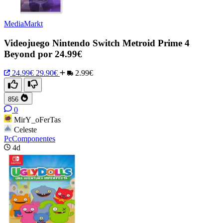
MediaMarkt
Videojuego Nintendo Switch Metroid Prime 4
Beyond por 24.99€
24.99€
29.90€
2.99€
856
0
MirY_oFerTas
Celeste
PcComponentes
4d