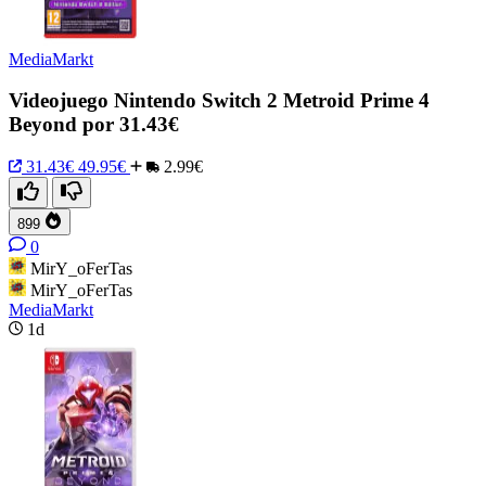
MediaMarkt
Videojuego Nintendo Switch 2 Metroid Prime 4
Beyond por 31.43€
31.43€
49.95€
2.99€
899
0
MirY_oFerTas
MirY_oFerTas
MediaMarkt
1d