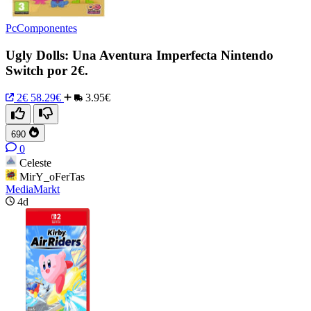
PcComponentes
Ugly Dolls: Una Aventura Imperfecta Nintendo
Switch por 2€.
2€
58.29€
3.95€
690
0
Celeste
MirY_oFerTas
MediaMarkt
4d