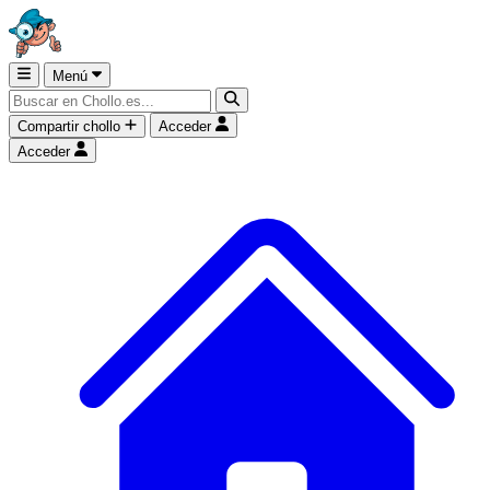
Menú
Compartir chollo
Acceder
Acceder