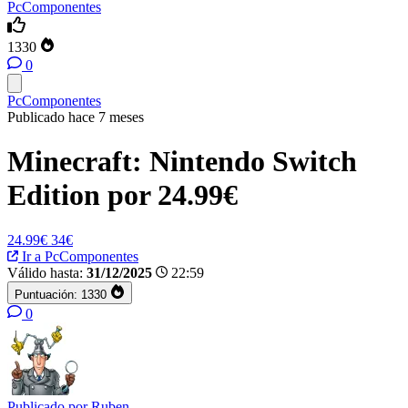
PcComponentes
1330
0
PcComponentes
Publicado hace 7 meses
Minecraft: Nintendo Switch
Edition por 24.99€
24.99€
34€
Ir a PcComponentes
Válido hasta:
31/12/2025
22:59
Puntuación:
1330
0
Publicado por
Ruben