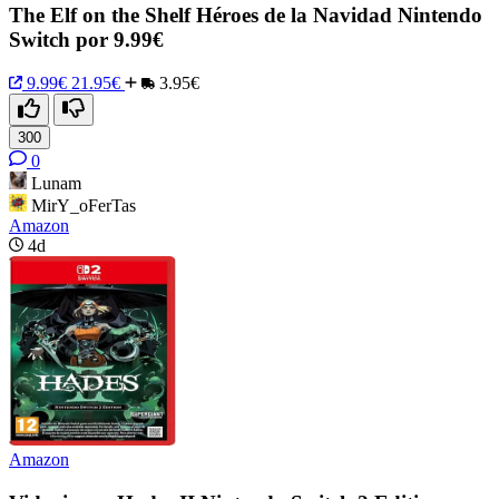
The Elf on the Shelf Héroes de la Navidad Nintendo
Switch por 9.99€
9.99€
21.95€
3.95€
300
0
Lunam
MirY_oFerTas
Amazon
4d
Amazon