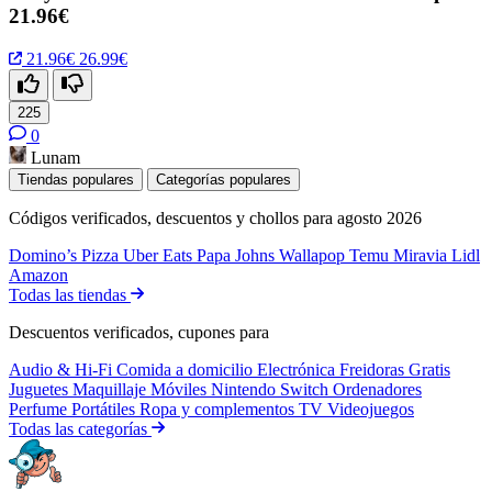
21.96€
21.96€
26.99€
225
0
Lunam
Tiendas populares
Categorías populares
Códigos verificados, descuentos y chollos para agosto 2026
Domino’s Pizza
Uber Eats
Papa Johns
Wallapop
Temu
Miravia
Lidl
Amazon
Todas las tiendas
Descuentos verificados, cupones para
Audio & Hi-Fi
Comida a domicilio
Electrónica
Freidoras
Gratis
Juguetes
Maquillaje
Móviles
Nintendo Switch
Ordenadores
Perfume
Portátiles
Ropa y complementos
TV
Videojuegos
Todas las categorías