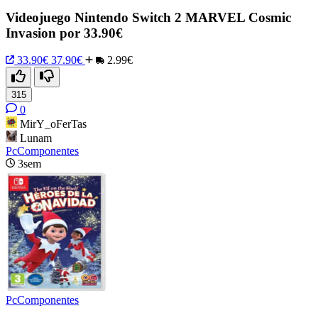
Videojuego Nintendo Switch 2 MARVEL Cosmic
Invasion por 33.90€
33.90€
37.90€
2.99€
315
0
MirY_oFerTas
Lunam
PcComponentes
3sem
PcComponentes