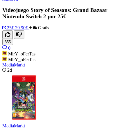
Videojuego Story of Seasons: Grand Bazaar
Nintendo Switch 2 por 25€
25€
29.90€
Gratis
355
0
MirY_oFerTas
MirY_oFerTas
MediaMarkt
2d
MediaMarkt