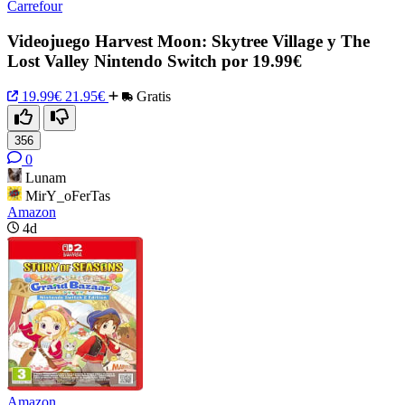
Carrefour
Videojuego Harvest Moon: Skytree Village y The
Lost Valley Nintendo Switch por 19.99€
19.99€
21.95€
Gratis
356
0
Lunam
MirY_oFerTas
Amazon
4d
Amazon