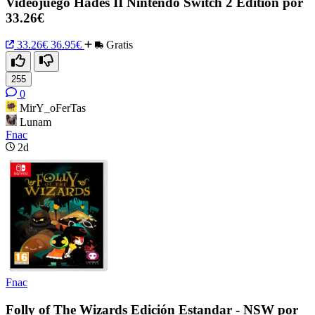
Videojuego Hades II Nintendo Switch 2 Edition por
33.26€
33.26€
36.95€
Gratis
255
0
MirY_oFerTas
Lunam
Fnac
2d
Fnac
Folly of The Wizards Edición Estandar - NSW por