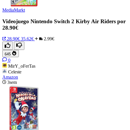
MediaMarkt
Videojuego Nintendo Switch 2 Kirby Air Riders por
28.90€
28.90€
35.62€
2.99€
645
0
MirY_oFerTas
Celeste
Amazon
3sem