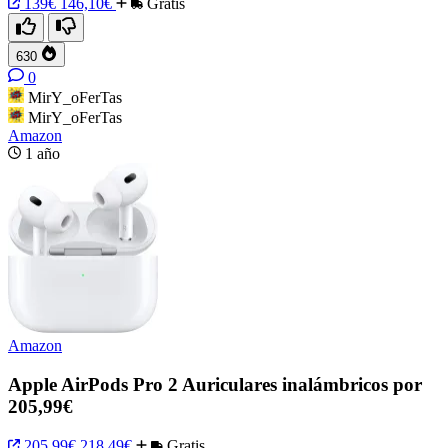
139€
146,10€
Gratis
630
0
MirY_oFerTas
MirY_oFerTas
Amazon
1 año
Amazon
Apple AirPods Pro 2 Auriculares inalámbricos por
205,99€
205,99€
218,49€
Gratis