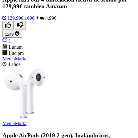
129,99€ tambien Amazon
129.99€
169€
4.99€
1249
1
Lunam
Lucipm
MediaMarkt
4 años
MediaMarkt
Apple AirPods (2019 2 gen), Inalámbricos,