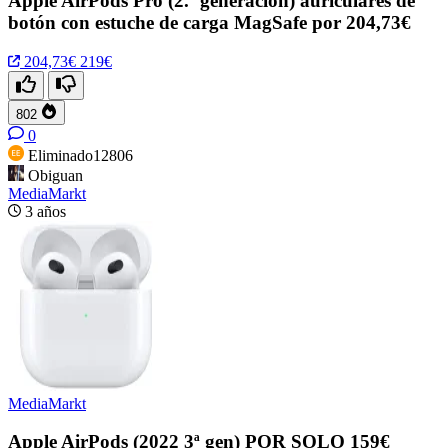
Apple AirPods Pro (2.ª generación) auriculares de
botón con estuche de carga MagSafe por 204,73€
204,73€
219€
802
0
Eliminado12806
Obiguan
MediaMarkt
3 años
MediaMarkt
Apple AirPods (2022 3ª gen) POR SOLO 159€