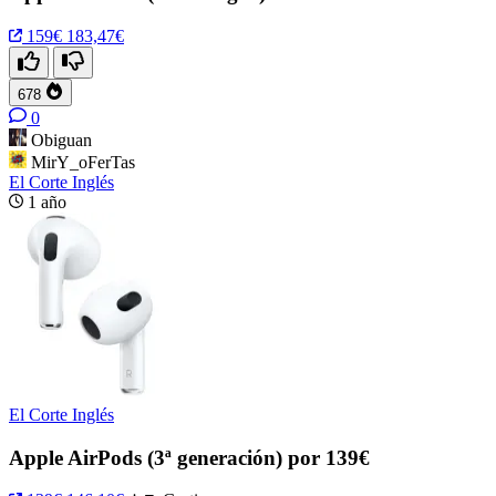
159€
183,47€
678
0
Obiguan
MirY_oFerTas
El Corte Inglés
1 año
El Corte Inglés
Apple AirPods (3ª generación) por 139€