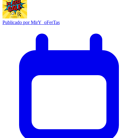
Publicado por
MirY_oFerTas