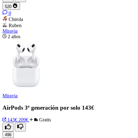
520
0
Chirola
Ruben
Miravia
2 años
Miravia
AirPods 3ª generación por solo 143€
143€
209€
Gratis
496