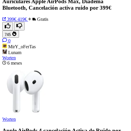
Auriculares Apple AirPods Max, Diadema
Bluetooth, Cancelación activa ruido por 399€
399€
419€
Gratis
745
0
MirY_oFerTas
Lunam
Worten
6 meses
Worten
Apple AirPods 4 cancelación Activa de Ruido por