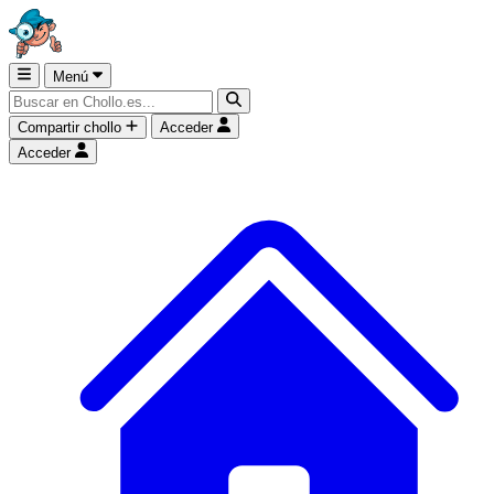
Menú
Compartir chollo
Acceder
Acceder