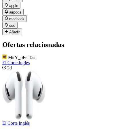
apple
airpods
macbook
ssd
Añadir
Ofertas relacionadas
MirY_oFerTas
El Corte Inglés
2d
El Corte Inglés