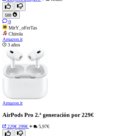
588
0
MirY_oFerTas
Chirola
Amazon.it
3 años
Amazon.it
AirPods Pro 2.ª generación por 229€
229€
299€
5,97€