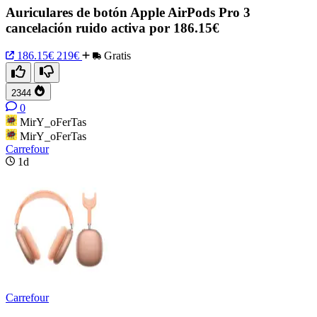
Auriculares de botón Apple AirPods Pro 3
cancelación ruido activa por 186.15€
186.15€
219€
Gratis
2344
0
MirY_oFerTas
MirY_oFerTas
Carrefour
1d
Carrefour