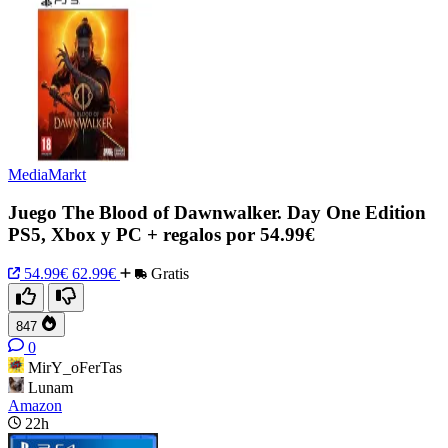
MediaMarkt
Juego The Blood of Dawnwalker. Day One Edition
PS5, Xbox y PC + regalos por 54.99€
54.99€
62.99€
Gratis
847
0
MirY_oFerTas
Lunam
Amazon
22h