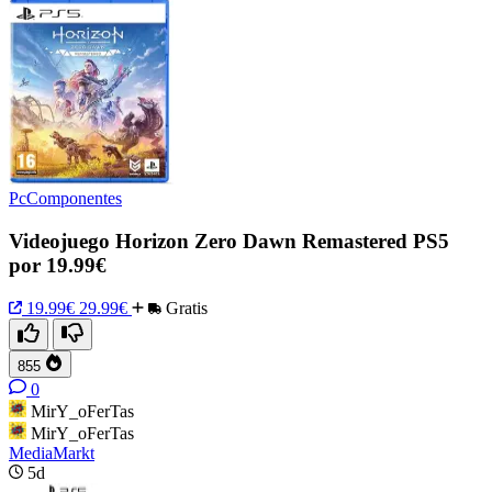
PcComponentes
Videojuego Horizon Zero Dawn Remastered PS5
por 19.99€
19.99€
29.99€
Gratis
855
0
MirY_oFerTas
MirY_oFerTas
MediaMarkt
5d