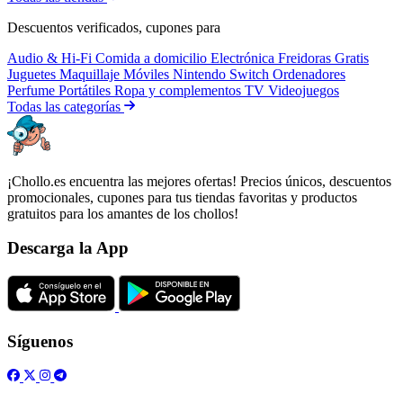
Descuentos verificados, cupones para
Audio & Hi-Fi
Comida a domicilio
Electrónica
Freidoras
Gratis
Juguetes
Maquillaje
Móviles
Nintendo Switch
Ordenadores
Perfume
Portátiles
Ropa y complementos
TV
Videojuegos
Todas las categorías
¡Chollo.es encuentra las mejores ofertas! Precios únicos, descuentos
promocionales, cupones para tus tiendas favoritas y productos
gratuitos para los amantes de los chollos!
Descarga la App
Síguenos