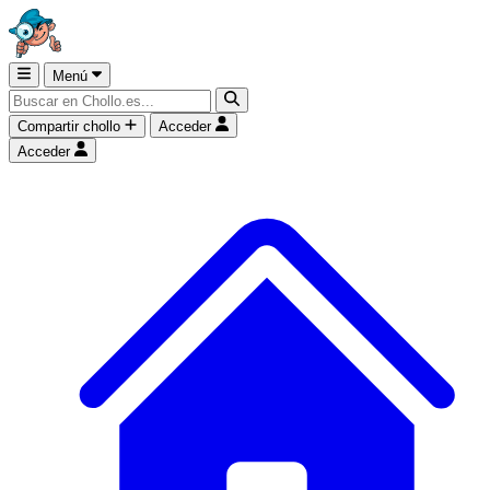
Menú
Compartir chollo
Acceder
Acceder