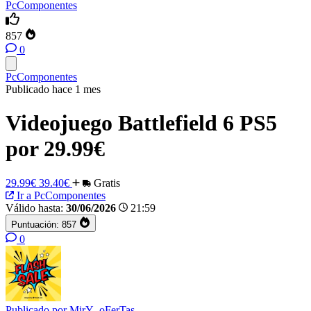
PcComponentes
857
0
PcComponentes
Publicado hace 1 mes
Videojuego Battlefield 6 PS5
por 29.99€
29.99€
39.40€
Gratis
Ir a PcComponentes
Válido hasta:
30/06/2026
21:59
Puntuación:
857
0
Publicado por
MirY_oFerTas