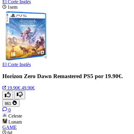
El Corte Inglés
1sem
El Corte Inglés
Horizon Zero Dawn Remastered PS5 por 19.90€.
19.90€
49.90€
861
0
Celeste
Lunam
GAME
6d