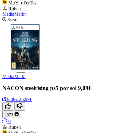
MirY_oFerTas
Ruben
MediaMarkt
3sem
MediaMarkt
NACON steelrising ps5 por sol 9,09€
9.09€
26.99€
1073
0
Ruben