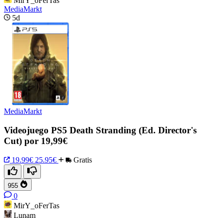
MirY_oFerTas
MediaMarkt
5d
MediaMarkt
Videojuego PS5 Death Stranding (Ed. Director's
Cut) por 19,99€
19.99€
25.95€
Gratis
955
0
MirY_oFerTas
Lunam