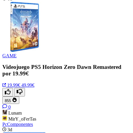
GAME
Videojuego PS5 Horizon Zero Dawn Remastered
por 19.99€
19.99€
49.99€
855
0
Lunam
MirY_oFerTas
PcComponentes
3d